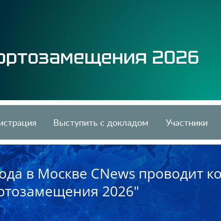
ортозамещения 2026
истрация
Выступить с докладом
Участники
 года в Москве CNews проводит 
ртозамещения 2026"