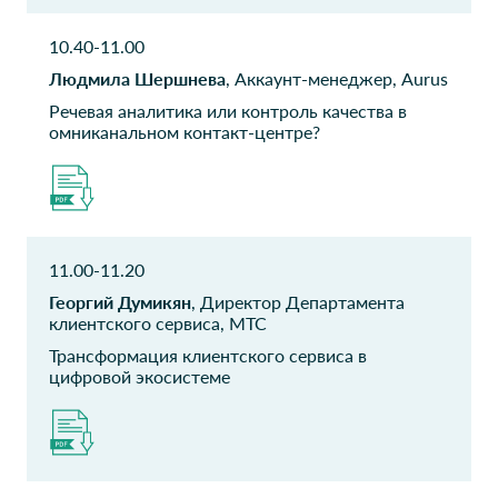
10.40-11.00
ПАО СК Росгосстрах
ПАО СК Росгосстрах
Директор департамента
Людмила Шершнева
, Аккаунт-менеджер, Aurus
Начальник управления
управления
клиентских коммуникаций
Речевая аналитика или контроль качества в
взаимоотношениями с
омниканальном контакт-центре?
клиентами
Росгосстрах
АНО Россия - страна
возможностей
Руководитель проектов
Блока информационных
Директор по ИТ
технологий
11.00-11.20
Георгий Думикян
, Директор Департамента
Санкт-
ООО Ай Эйч Пи
клиентского сервиса, МТС
Петербургская
Апплаенсес Сейлс
Трансформация клиентского сервиса в
Международная
Руководитель Отдела по
цифровой экосистеме
Товарно-сырьевая
работе с клиентами
(Руководтель Колл-Центра)
Биржа
Руководитель Центра ИТ и
ЗИ