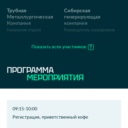
Трубная
Сибирская
Металлургическая
генерирующая
Компания
компания
Начальник отдела
Руководитель направления
Евразия Ассистанс
Магнит
Показать всех участников
Руководитель
Руководитель ИТ службы
медицинского ассистанса
ИТМ
(колл-центра)
ПРОГРАММА
Калужская сбытовая
ПКФ Экс-форма
МЕРОПРИЯТИЯ
компания
Руководитель контакт-
центра
Начальник отдела
разработки и
сопровождения проектов
09:15-10:00
Зетта Страхование
Газпромбанк
Регистрация, приветственный кофе
жизни
Управляющий директор
Бизнес аналитик