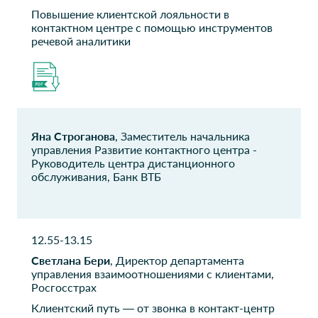
служба судебных
Операционный директор
Повышение клиентской лояльности в
приставов России
контактном центре с помощью инструментов
Советник Управления
речевой аналитики
информационных
технологий
Справочно-
Объединённая
информационный
металлургическая
центр федеральных
компания
Яна Строганова
, Заместитель начальника
государственных
Руководитель контактного
управления Развитие контактного центра -
архивов
центра
Руководитель центра дистанционного
Начальник
обслуживания, Банк ВТБ
ОМК-ЦЕС
Калужская сбытовая
компания
Ведущий специалист КЦ
12.55-13.15
Начальник службы АСУ и
ТК
Светлана Бери
, Директор департамента
управления взаимоотношениями с клиентами,
Росгосстрах
Снежная Королева
Wildberries
Руководитель
Клиентский путь — от звонка в контакт-центр
Руководитель клиентского