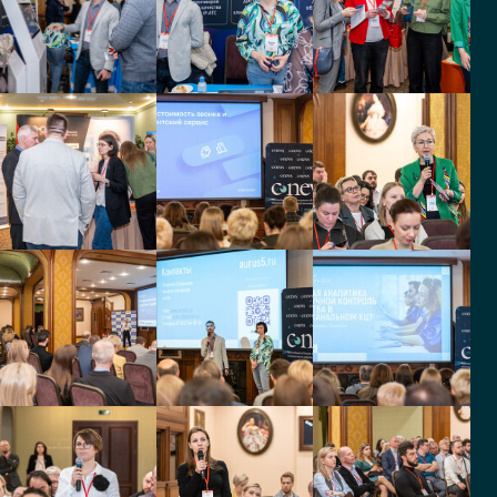
поддержки клиентов
Фирма Техноавиа
Галс-Девелопмент
Руководитель отдела
Процессный аналитик
информационной
поддержи
НАКФФ
Дорожная сеть
CIO
Руководитель службы
поддержки и контроля
качества
Трубная
Трубная
металлургическая
металлургическая
компания
компания
Ведущий специалист
Начальник управления
отдела клиентского
сервиса
НЛМК
БЕЛЛА Восток