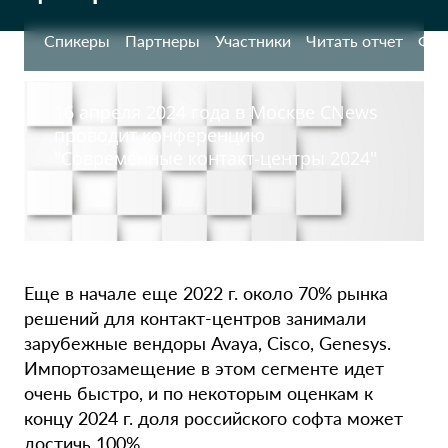
Спикеры
Партнеры
Участники
Читать отчет
Фот
16 апреля 2024 года в Москве CNews
проводит конференцию
"Современные контакт-центры 2024"
Еще в начале еще 2022 г. около 70% рынка
решений для контакт-центров занимали
зарубежные вендоры Avaya, Cisco, Genesys.
Импортозамещение в этом сегменте идет
очень быстро, и по некоторым оценкам к
концу 2024 г. доля российского софта может
достичь 100%.