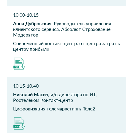
Гранель
Росдолг
10.00-10.15
Руководитель колл центра
Директор по ИТ
Анна Дубровская
, Руководитель управления
клиентского сервиса, Абсолют Страхование.
ГЛОНАСС
Ренессанс кредит
Модератор
Директор департамента
Главный эксперт
Современный контакт-центр: от центра затрат к
центру прибыли
НПФ
Газпромбанк
Благосостояние
Управляющий директор
Системный аналитик
Издательство
Банк ФК Открытие
10.15-10.40
Просвещение
Директор по управлению
Николай Масич
, и/о директора по ИТ,
проектами
Руководитель в ИТ
Ростелеком Контакт-центр
подразделения
Цифровизация телемаркетинга Теле2
Бенефит Консалт
Международный
аэропорт Внуково
CBDO
Начальник контакт-центра