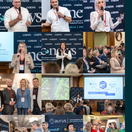
Руководитель отдела
Аналитик
макетинга
РН-БашНИПИнефть
Сибирская
генерирующая
Ведущий специалист
компания
Главный специалист
группы по call-центрам
Западно-Сибирский
филиал
Медскан
Hadassah Medical
Ведущий специалист по
Руководитель
ПАК ЕРКЦ
Страхование.Кредитование.Технологии
Удобные решения
HR-директор
Технический директор
Удобные решения
Фирма Техноавиа
Руководитель контактного
Заместитель руководителя
центра
отдела информационной