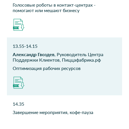
проектно-технической
Голосовые роботы в контакт-центрах -
деятельности
помогают или мешают бизнесу
Общегородского контакт-
центра
Удобные решения
ДИТ Москвы
Исполнительный директор
Начальник отдела
13.55-14.15
Вертолеты России
Вертолеты России
Александр Гвоздев
, Руководитель Центра
Руководитель управления
Поддержки Клиентов, Пиццафабрика.рф
Руководитель
ИС и ИТ-инфраструктуры
Оптимизация рабочих ресурсов
ГИВЦ Минкультуры
Банк Интеза
России
Руководитель направления
Заместитель директора
14.35
Водоканал Санкт-
Водоканал Санкт-
Петербурга
Завершение мероприятия, кофе-пауза
Петербурга
Ведущий инженер
Руководитель проекта
информационных