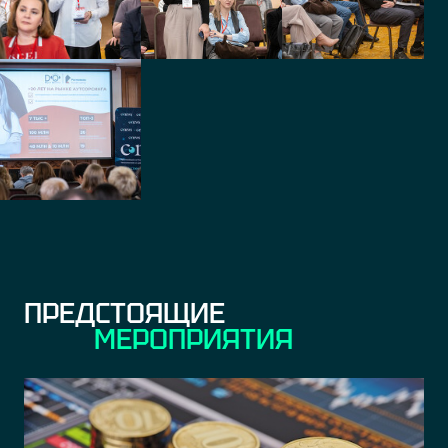
Руководитель программы
Руководитель отдела
технической поддержки и
системного
администрирования
Уралсиб Банк
Сеть стоматологий
Зуб.ру
Руководитель направления
по развитию технологий
Директор ИТ
Водоканал Санкт-
Сеть стоматологий
Петербурга
Зуб.ру
Заместитель руководителя
Руководитель контакт
ситуационного центра
центра
(контакт-центра)
ПРЕДСТОЯЩИЕ
МЕРОПРИЯТИЯ
Клиника «Атлас»
Зетта Страхование
Руководитель контакт-
Директор департамента
центра
НЛМК
Центр хранения
данных