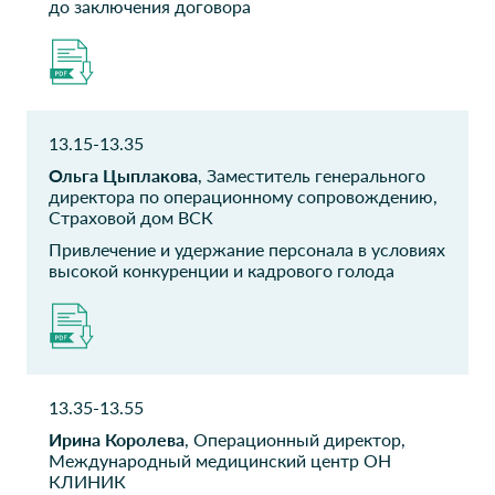
административного и
опыта покупателей
до заключения договора
консультационного
направления департамента
розничной сети
АЛРОСА Бизнес-
МИЭЛЬ
сервис
Бизнес-аналитик
13.15-13.35
начальник Отдела
Ольга Цыплакова
, Заместитель генерального
«Контактный центр»
директора по операционному сопровождению,
Страховой дом ВСК
ЛАСА
Страхование.Кредитовани
Привлечение и удержание персонала в условиях
Директор по продажам
Руководитель отдела
высокой конкуренции и кадрового голода
информационных
технологий
BOWA
ДИТ Москвы
Директор по маркетингу
Технический менеджер
проектов
13.35-13.55
Ирина Королева
, Операционный директор,
ДИТ Москвы
Много мебели
Международный медицинский центр ОН
КЛИНИК
Начальник управления
Аналитик