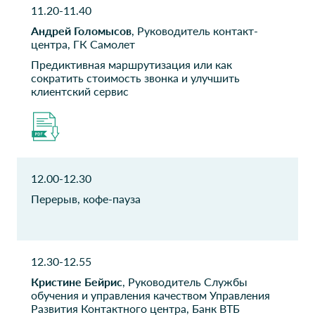
Ай Эйч Пи
Spirit.Fitness
11.20-11.40
Апплаенсес Сейлс
CDTO
Андрей Голомысов
, Руководитель контакт-
Руководитель проектов по
центра, ГК Самолет
Сервису Отдела
информационных
Предиктивная маршрутизация или как
технологий
сократить стоимость звонка и улучшить
клиентский сервис
Промсвязьбанк
КЕРХЕР
Руководитель ИТ проектов
Руководитель направления
клиентский сервис для
интернет-магазина
12.00-12.30
Гранель
ИД Бюджет
Перерыв, кофе-пауза
Старший менеджер КЦ
Редактор
Объединённая металлургическая компания
СК КАРДИФ
Директор направления
Руководитель центра
12.30-12.55
обслуживания клиентов
Кристине Бейрис
, Руководитель Службы
обучения и управления качеством Управления
СК КАРДИФ
Федеральная
Развития Контактного центра, Банк ВТБ