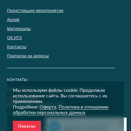
Предстоящие мероприятия
Архив
Материалы
Об ИТЗ
Контакты
Подписка на анонсы
КОНТАКТЫ
По дополнительным вопросам просим обращаться:
Мы используем файлы cookie. Продолжая
использование сайта, Вы соглашаетесь с их
+7 (495) 500-00-36
применением.
доб. 9400, 9401, 9402, 9403, 9404
Подробнее:
Оферта
,
Политика в отношении
обработки персональных данных
events@itzconf.ru
Наш канал в Telegram
Понятно
Все права защищены © 1995 — 2026 CNews
Подпишись, чтобы быть в