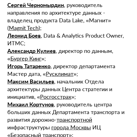
Сергей Черномырдин
, руководитель
направления по архитектуре данных -
владелец продукта Data Lake, «Магнит»
(
Magnit Tech
);
Леонид Боев
, Data & Analytics Product Owner,
ИТМС;
Александр Кулиев
, директор по данным,
«
Бургер Кинг
»;
Игорь Татаренко
, директор департамента
Мастер дата, «
Русклимат
»;
Максим Васильев
, начальник Отдела
архитектуры данных Центра стратегии и
инициатив, «
Росгосстрах
»;
Михаил Кортунов
, руководитель центра
больших данных Департамента транспорта и
развития дорожно-
транспортной
инфраструктуры
города Москвы
ИЦ
«
Безопасный транспорт
»;