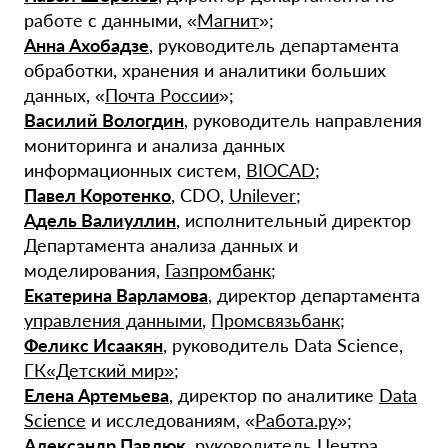
работе с данными, «
Магнит
»;
Анна Ахобадзе
, руководитель департамента
обработки, хранения и аналитики больших
данных, «
Почта России
»;
Василий Вологдин
, руководитель направления
мониторинга и анализа данных
информационных систем,
BIOCAD
;
Павел Коротенко
, CDO,
Unilever
;
Адель Валиуллин
, исполнительный директор
Департамента анализа данных и
моделирования,
Газпромбанк
;
Екатерина Варламова
, директор департамента
управления данными
,
Промсвязьбанк
;
Феликс Исаакян
, руководитель Data Science,
ГК«Детский мир»
;
Елена Артемьева
, директор по аналитике
Data
Science
и исследованиям, «
Работа.ру
»;
Александр Павлюк
, руководитель Центра