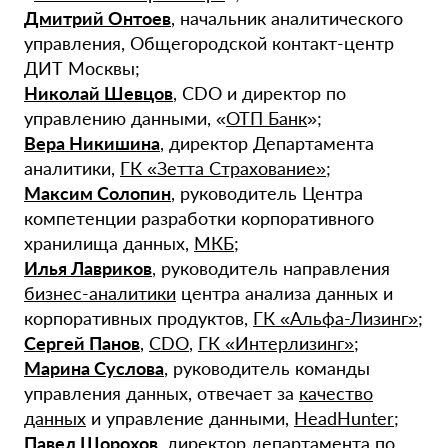
Дмитрий Онтоев
, начальник аналитического
управления, Общегородской контакт-центр
ДИТ Москвы;
Николай Шевцов
, CDO и директор по
управлению данными, «
ОТП Банк
»;
Вера Никишина
, директор Департамента
аналитики,
ГК «Зетта Страхование»
;
Максим Солопин
, руководитель Центра
компетенции разработки корпоративного
хранилища данных,
МКБ
;
Илья Лавриков
, руководитель направления
бизнес-аналитики
центра анализа данных и
корпоративных продуктов,
ГК «Альфа-Лизинг»
;
Сергей Панов
,
CDO
,
ГК «Интерлизинг»
;
Марина Суслова
, руководитель команды
управления данных, отвечает за
качество
данных
и управление данными,
HeadHunter
;
Павел Шорохов
, директор департамента по