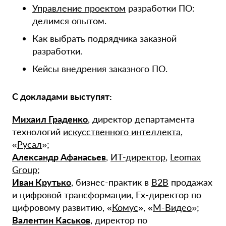
Управление проектом
разработки ПО:
делимся опытом.
Как выбрать подрядчика заказной
разработки.
Кейсы внедрения заказного ПО.
С докладами выступят:
Михаил Граденко
, директор департамента
технологий
искусственного интеллекта
,
«
Русал
»;
Александр Афанасьев
,
ИТ-директор
,
Leomax
Group
;
Иван Крутько
, бизнес-практик в
B2B
продажах
и цифровой трансформации, Ex-директор по
цифровому развитию, «
Комус
», «
М-Видео
»;
Валентин Каськов
, директор по