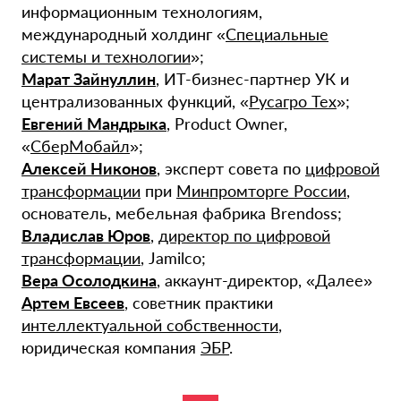
информационным технологиям,
международный холдинг «
Специальные
системы и технологии
»;
Марат Зайнуллин
, ИТ-бизнес-партнер УК и
централизованных функций, «
Русагро Тех
»;
Евгений Мандрыка
, Product Owner,
«
СберМобайл
»;
Алексей Никонов
, эксперт совета по
цифровой
трансформации
при
Минпромторге России
,
основатель, мебельная фабрика Brendoss;
Владислав Юров
,
директор по цифровой
трансформации
, Jamilco;
Вера Осолодкина
, аккаунт-директор, «Далее»
Артем Евсеев
, советник практики
интеллектуальной собственности
,
юридическая компания
ЭБР
.