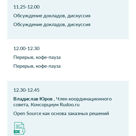
Банк ВТБ ПАО
Банк ВТБ ПАО
11.25-12.00
Директор по управлению
Начальник отдела
портфелем проектов
Обсуждение докладов, дискуссия
Обсуждение докладов, дискуссия
ООО СИБИНТЕК-
Банк ВТБ ПАО
СОФТ
Руководитель проектов
РП
12.00-12.30
Перерыв, кофе-пауза
АНО ДПО
Giftery
Техническая
Перерыв, кофе-пауза
Исполнительный директор
академия Росатома
Директор центра
информационных систем
12.30-12.45
поддержки обучения
Владислав Юров
, Член координационного
совета, Консорциум Rudoo.ru
ООО Зетта
ООО Зетта
Страхования Жизни
Страхование жизни
Open Source как основа заказных решений
Начальник отдела
Бизнес-аналитик
автоматизации процессов
ЭДО