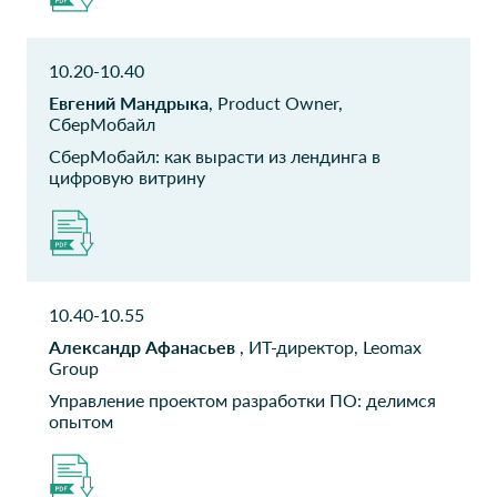
ООО ПУСК
Смарт-Групп
Проектное
Генеральный директор
10.20-10.40
управление
строительными
Евгений Мандрыка
, Product Owner,
СберМобайл
контрактами
Главный специалист,
СберМобайл: как вырасти из лендинга в
системный аналитик
цифровую витрину
РТА
АО ИНЛАЙН ГРУП
Зам ген директора
Директор ресурсного
центра
10.40-10.55
Manzana Group
ФК Гранд Капитал
Александр Афанасьев
, ИТ-директор, Leomax
COO
Руководитель разработки
Group
ИТ-продуктов
Управление проектом разработки ПО: делимся
опытом
ЗАО РОСЭКО
ПАО ЛК Европлан
Заместитель директора по
Директор департамента
информационным
ИТ
проектам