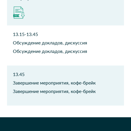
ООО Питстоп
Технополис Групп
Руководитель ИТ отдела
Управляющий партнер
Группа ПАО ММК
РУК
13.15-13.45
менеджер
Аналитик
Обсуждение докладов, дискуссия
Обсуждение докладов, дискуссия
АО НЕВСКАЯ
Монитор Электрик
КОСМЕТИКА
Главный конструктор
Инженер
13.45
Завершение мероприятия, кофе-брейк
Комус
Комус
операционный
Бизнес технолог
Завершение мероприятия, кофе-брейк
руководитель
АО Металлсервис
миринформ
руководитель ИТ-отдела
обозреватель