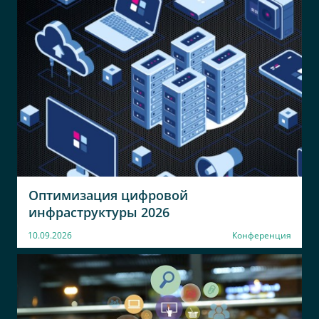
Менеджер по продажам
руководитель IT-отдела
Комус
AGIMA
программист
BDM
АВЕРТА ГРУПП
X5 Group Retail
Управляющий партнёр
Старший корпоративный
архитектор
Оптимизация цифровой
инфраструктуры 2026
10.09.2026
Конференция