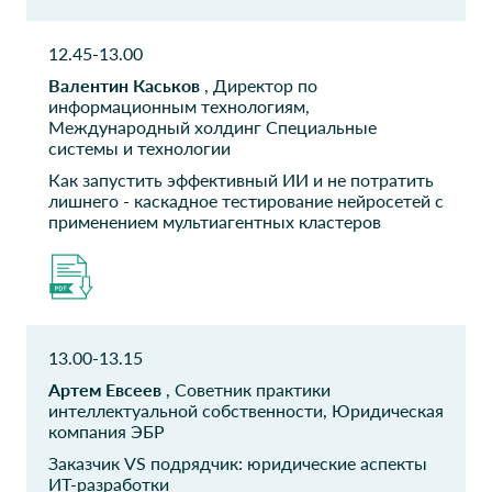
ЛЛК-ИНТЕРНЕШНЛ
ИТ-Журнал CIS
12.45-13.00
Старший менеджер
Корреспондент
Валентин Каськов
, Директор по
информационным технологиям,
ООО ЦБИТ
ООО Русэнергосбыт
Международный холдинг Специальные
Директор по развитию
Начальник департамента
системы и технологии
ИБ
Как запустить эффективный ИИ и не потратить
лишнего - каскадное тестирование нейросетей с
Молга Консалтинг
Норникель Спутник
применением мультиагентных кластеров
Владелец
Архитектор ИТ
(корпоративный)
Концерн
АО Почта России
СОЗВЕЗДИЕ
Руководитель отдела
13.00-13.15
поддержки
Рук направления
информационных систем
Артем Евсеев
, Советник практики
интеллектуальной собственности, Юридическая
Европейская
ООО ПУСК
компания ЭБР
Электротехника
Директор Департамента
Заказчик VS подрядчик: юридические аспекты
ИТ директор
ИТ-разработки