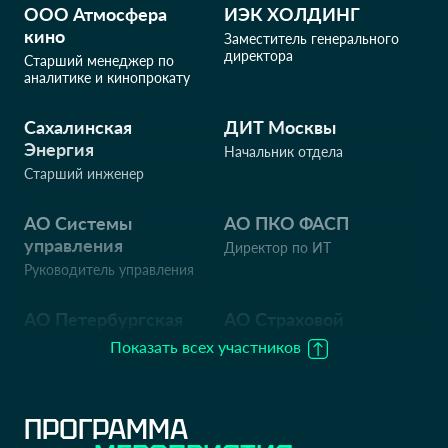
ООО Атмосфера
ИЭК ХОЛДИНГ
кино
Заместитель генерального
директора
Старший менеджер по
аналитике и кинопрокату
Сахалинская
ДИТ Москвы
Энергия
Начальник отдела
Старший инженер
АО Системы
АО ПКО ФАСП
управления
Директор по ИТ
Руководитель управления
АО Петербургская
АО Страховой
Биржа
брокер Ремайнд
Показать всех участников
Управляющий директор
Директор департамент ИТ
и ИС
ПРОГРАММА
Московский
Интабия