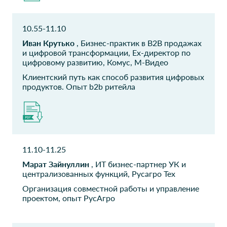
Тревел Альянс
ГКУ ЦЦТ РТ
10.55-11.10
Генеральный директор
Ведущий архитектор
Иван Крутько
, Бизнес-практик в B2B продажах
и цифровой трансформации, Ex-директор по
ЭНСИС
АО ГАРДИЯ
цифровому развитию, Комус, М-Видео
директор
Начальник отдела ИТ
Клиентский путь как способ развития цифровых
продуктов. Опыт b2b ритейла
ООО Компонетика
ГК 36.6
Руководитель отдела
Менеджер продукта
маркетинга
Россотрудничество
ФКУ Соцтех подвед.
11.10-11.25
Минтруда
Начальник Управления
Марат Зайнуллин
, ИТ бизнес-партнер УК и
информационных
отвечающий за ИТ
централизованных функций, Русагро Тех
технологий
Начальник отдела
Организация совместной работы и управление
технического
проектом, опыт РусАгро
проектирования и
документирования