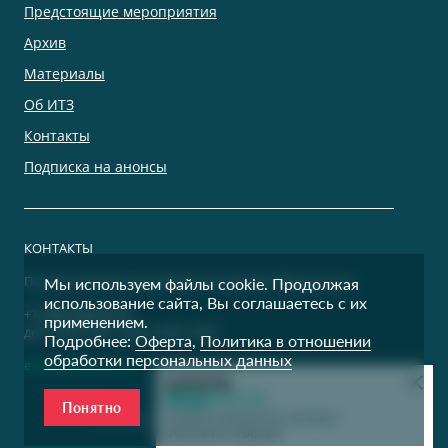
Предстоящие мероприятия
Архив
Материалы
Об ИТЗ
Контакты
Подписка на анонсы
КОНТАКТЫ
По дополнительным вопросам просим обращаться:
Мы используем файлы cookie. Продолжая
использование сайта, Вы соглашаетесь с их
+7 (495) 500-00-36
применением.
доб. 9400, 9401, 9402, 9403, 9404
Подробнее:
Оферта
,
Политика в отношении
обработки персональных данных
events@itzconf.ru
Понятно
Все права защищены © 1995 — 2026 CNews
Освойте технологии, которые
формируют будущее