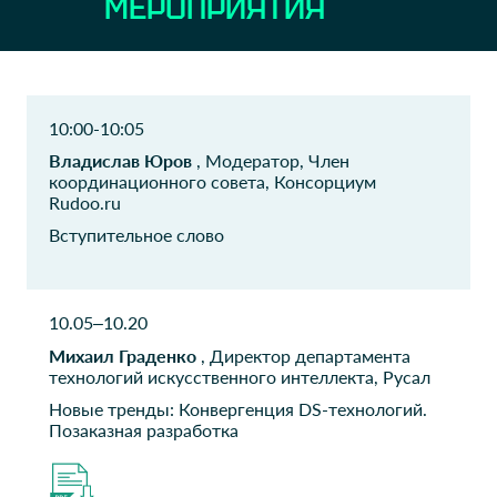
МЕРОПРИЯТИЯ
финансово-
директор по продажам
юридический
университет
зам. руководителя ИТ
отдела
10:00-10:05
АО Экспобанк
ОАО ЭЛТЕЗА
Владислав Юров
, Модератор, Член
координационного совета, Консорциум
Управляющий директор
Руководитель отдела
Rudoo.ru
развития
Вступительное слово
ООО Норбит
ВТБ
Руководитель направления
Эксперт управления
по работе со
больших данных
10.05–10.20
стратегическими
заказчиками
Михаил Граденко
, Директор департамента
технологий искусственного интеллекта, Русал
ТСН КП
АО ЦКБ М
Новые тренды: Конвергенция DS-технологий.
Подмосковные
Главный специалист
Позаказная разработка
просторы
Председатель правления