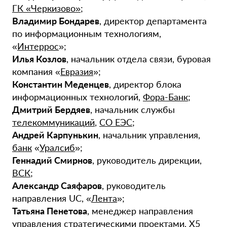
ГК «Черкизово»
;
Владимир Бондарев
, директор департамента
по информационным технологиям,
«
Интеррос
»;
Илья Козлов
, начальник отдела связи, буровая
компания «
Евразия
»;
Константин Меденцев
, директор блока
информационных технологий,
Фора-Банк
;
Дмитрий Бердяев
, начальник службы
телекоммуникаций
,
СО ЕЭС
;
Андрей Карпунькин
, начальник управления,
банк
«
Уралсиб
»;
Геннадий Смирнов
, руководитель дирекции,
ВСК
;
Александр Саяфаров
, руководитель
направления UC, «
Лента
»;
Татьяна Пенетова
, менеджер направления
управления стратегическими проектами,
X5