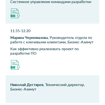
Системное управление командами разработки
Лаборатория
Росдолг
Касперского
Директор по ИТ
Директор по ИТ
Effective
Академия БИМ
11.55-12.20
Technologies
Руководитель
департамента
Марина Черномазова
, Руководитель отдела по
Директор
работе с ключевыми клиентами, Бизнес-Азимут
Как эффективно реализовать проект по
ГОРИЗОНТ
НИИДПО
разработке ПО
Заместитель генерального
CIO
директора по
информационным
технологиям
Экспобанк
Интэлсонлайн
Николай Дегтярев
, Технический директор,
Директор по ИТ-развитию
Консультарт по
управлению ИТ
Бизнес-Азимут
Поколение 8, НП КЦ
ГК Навигатор