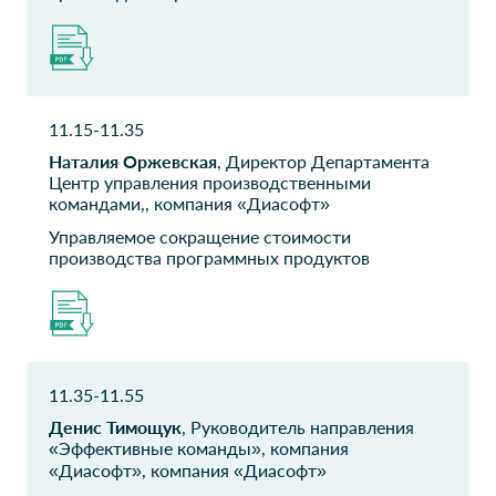
тарнсформации
Комос групп
Государственное
автономное
Специалист
учреждение
11.15-11.35
Многофункциональный
Наталия Оржевская
, Директор Департамента
центр
Центр управления производственными
предоставления
командами,, компания «Диасофт»
государственных и
муниципальных
Управляемое сокращение стоимости
производства программных продуктов
услуг в Республике
Саха Якутия
Начальник
технологического отдела
ТФОМС
DV-consulting
11.35-11.55
Оренбургской
Управляющий партнер
Денис Тимощук
, Руководитель направления
области
«Эффективные команды», компания
Заместитель директора
«Диасофт», компания «Диасофт»