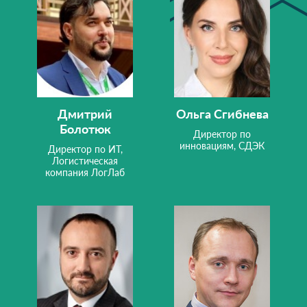
Дмитрий
Ольга Сгибнева
Болотюк
Директор по
инновациям, СДЭК
Директор по ИТ,
Логистическая
компания ЛогЛаб