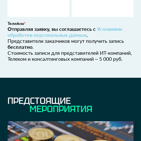
Квантум Арт
Квантум Арт
Директор филиала
Исполнительный директор
БиАйЭй-
КОРУС Консалтинг
Отправляя заявку, вы соглашаетесь с
Условиями
Технолоджиз
Бизнес-аналитик
обработки персональных данных
.
Директор по методологии
Представители заказчиков могут получить запись
и анализу
бесплатно
.
Стоимость записи для представителей ИТ-компаний,
К2Тех
Телеком и консалтинговых компаний – 5 000 руб.
К2Тех
Руководитель практики
Руководитель группы
МТС БАНК
Челябинский
электрометаллургически
Руководитель трайба
BigData
комбинат
ПРЕДСТОЯЩИЕ
Инженер
МЕРОПРИЯТИЯ
ТерраЛинк
Рамблер
Менеджер по развитию
CTO
бизнеса