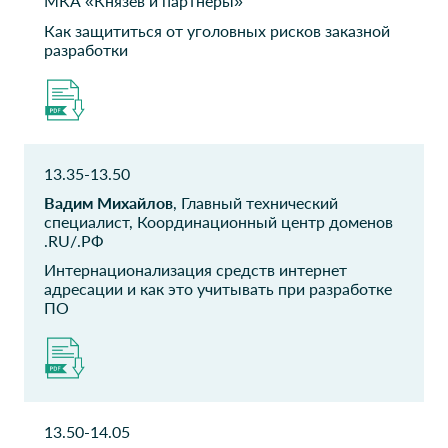
технологий
МКА «Князев и партнеры»
Федеральная
Как защититься от уголовных рисков заказной
нотариальная палата
разработки
Руководитель службы
аналитики
EKF
СИБУР
Руководитель отдела
Менеджер проекта
13.35-13.50
разработки
Вадим Михайлов
, Главный технический
специалист, Координационный центр доменов
Бьюти ВЭД
BearingPoint
.RU/.РФ
Оптима/Lamel
Менеджер
Интернационализация средств интернет
Руководитель службы
адресации и как это учитывать при разработке
поддержки
ПО
Сибнефтемаш
Hyundai AutoEver
Russia
Начальник отдела
автоматизации
Специалист по управлению
проектами
13.50-14.05