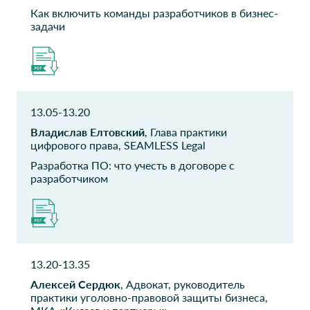
системного анализа
Как включить команды разработчиков в бизнес-
задачи
Электра Софт
Custis
Генеральный директор
Руководитель группы
Связьтранснефть
Санкт-
Петербургский
Начальник управления
13.05-13.20
информационно-
Владислав Елтовский
, Глава практики
аналитический
цифрового права, SEAMLESS Legal
центр
Разработка ПО: что учесть в договоре с
Начальник управления
разработчиком
РКС-Холдинг
ФГУП ВНИИФТРИ
Директор по снабжению
Менеджер по
сопровождению проектов
13.20-13.35
Фонд Центр
РКС-Холдинг
инноваций и
Заместитель директора по
Алексей Сердюк
, Адвокат, руководитель
информационных
снабжению
практики уголовно-правовой защиты бизнеса,