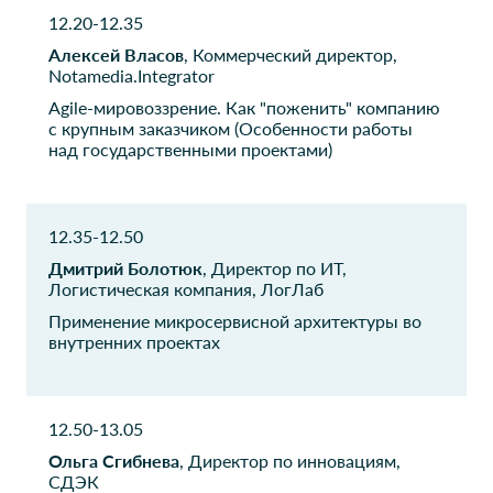
Руководитель
Директор по ИТ
12.20-12.35
Алексей Власов
, Коммерческий директор,
Газпромнефть-ЦР
Imovito
Notamedia.Integrator
Заместитель генерального
Технический директор
директора по развитию и
Agile-мировоззрение. Как "поженить" компанию
технологиям
с крупным заказчиком (Особенности работы
над государственными проектами)
Россгострах
Ставропольский
краевой
Директор департамента
клинический
12.35-12.50
онкологический
Дмитрий Болотюк
, Директор по ИТ,
диспансер
Логистическая компания, ЛогЛаб
Начальник отдела
Применение микросервисной архитектуры во
проектов в области ИТ
внутренних проектах
Third pin
АВТОСТЭЛС
CEO
Директор по стратегии
12.50-13.05
Budu
Десенчери
Ольга Сгибнева
, Директор по инновациям,
СДЭК
Руководитель отдела
Директор