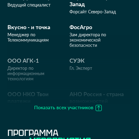
Запад
Ведущий специалист
Форсайт Северо-Запад
Вкусно - и точка
ФосАгро
Менеджер по
Зам директора по
Телекоммуникациям
экономической
безопасности
ООО АГК-1
СУЭК
Директор по
Гл. Эксперт
информационным
технологиям
ООО НКО Твои
АНО Россия - страна
платежи
возможностей
Показать всех участников
Руководитель, Куратор ИБ
Директор по ИТ
АНО Оргкомитет
АНО Оргкомитет
Всемирные Игры
ПРОГРАММА
Всемирные Игры
Дружбы
Дружбы