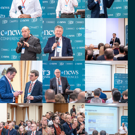
Советник по вопросам
стабильности
Руководитель проектов по
БПЛА
ГАУ МО
ООО Медиа
Центрлесхоз
Технологии
заместитель начальника
Директор по развитию
региональной
бизнеса
диспетчерской службы
ООО Медиа
Департамент
Технологии
информационных
технологий города
Менеджер отдела по
развитию бизнеса
Москвы
Руководитель проектов
департамента
информационной
безопасности отраслевых
проектов ДИТ г. Москвы
Fesco
ГКУ ЦОДД