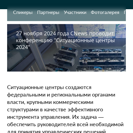
Спикеры
Партнеры
Участники
Фотогалерея
Про
27 ноября 2024 года CNews проводит
конференцию "Ситуационные центры
2024"
Ситуационные центры создаются
федеральными и региональными органами
власти, крупными коммерческими
структурами в качестве эффективного
инструмента управления. Их задача —
обеспечить руководителей всей необходимой
для принятия управленческих решений