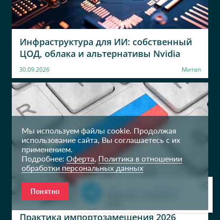
Бизнес-партнёр по ИТ
архитектор
ПАО Группа
АО Райффайзенбанк
Черкизово
руководитель направления
Инфраструктура для ИИ: собственный
мониторинга безопасности
Руководитель направления
ЦОД, облака и альтернативы Nvidia
технической безопасности
30.09.2026
Митап
ПАО Группа
ПАО ОАК
Черкизово
советник Генерального
директора ПАО ОАК по
Главный специалист
цифровой трансформации
Мы используем файлы cookie. Продолжая
AT Consulting Восток
Р-медиа
использование сайта, Вы соглашаетесь с их
Директор практики
Редактор
применением.
«Инфраструктурные
Подробнее:
Оферта
,
Политика в отношении
решения»
обработки персональных данных
Наш канал в Telegram
Понятно
Подпишись, чтобы быть в
курсе
Практика импортозамещения 2026