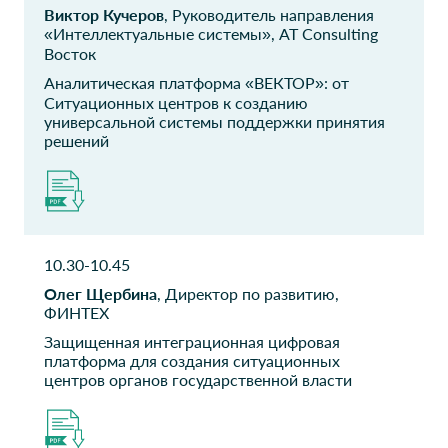
ТБанк
Виктор Кучеров
, Руководитель направления
ООО Квайссер
«Интеллектуальные системы», AT Consulting
Фарма
Руководитель службы
Восток
Руководитель отдела
информационной
Аналитическая платформа «ВЕКТОР»: от
поддержки
Ситуационных центров к созданию
универсальной системы поддержки принятия
решений
Правительство
Общественный
Липецкой области
совет Минтранса
России
Начальник отдела
информационной
Руководитель аппарата
безопасности
10.30-10.45
ВТБ
АО Апатит
Олег Щербина
, Директор по развитию,
Эксперт управления
Начальник управления
ФИНТЕХ
больших данных
Защищенная интеграционная цифровая
платформа для создания ситуационных
АТОН
ФГКУ СТЗ ФМБА
центров органов государственной власти
России
Руководитель управления
ИТ инфраструктуры
Начальник отдела