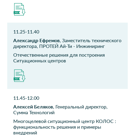
аналитического отдела
АО Сочи Парк
ЕвроХим
начальник отдела развития
Руководитель направления
инфраструктуры и связи
цифровизации
11.25-11.40
Александр Ефремов
, Заместитель технического
ООО ЛУКОЙЛ-
ООО ПУСК
директора, ПРОТЕЙ Ай-Ти - Инжиниринг
Технологии
Директор Департамента
Отечественные решения для построения
начальник отдела
Ситуационных центров
экспертизы и апробации
решений
Департамент
АО Русал
экономики
Менеджер отдела
Тюменской области
комплексной безопасности
11.45-12.00
Начальник отдела
Алексей Беляков
, Генеральный директор,
мониторинга и анализа
Сумма Технологий
ДЭТО
Многоцелевой ситуационный центр КОЛОС :
функциональность решения и примеры
HIGHLAND GOLD
СПб ГКУ ГМЦ
внедрений