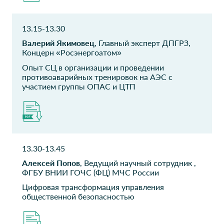
Директор по ИТ
Главный аналитик
13.15-13.30
АО
ООО Брюллов Ком
Атомэнергопромсбыт
Директор по развитию
Валерий Якимовец
, Главный эксперт ДПГРЗ,
Концерн «Росэнергоатом»
Директор коммерческо-
диспетчерского центра
Опыт СЦ в организации и проведении
противоаварийных тренировок на АЭС с
ООО Брюллов Ком
ПСБ
участием группы ОПАС и ЦТП
Генеральный директор
Начальник отдела
МТС Банк
МТС Банк
Руководитель
Head of SRE
Ситуационного Центра
13.30-13.45
Алексей Попов
, Ведущий научный сотрудник ,
Казаньоргсинтез
РУСАЛ
ФГБУ ВНИИ ГОЧС (ФЦ) МЧС России
Директор завода
Руководитель направления
Цифровая трансформация управления
общественной безопасностью
Техкомплект
ПАО Россети Урал
Руководитель направления
Начальник департамента