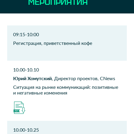
МЕРОПРИЯТИЯ
Директор департамента
Руководитель отдела
офисных сервисов ИТ
ООО Транснефть -
ООО Транснефть -
Технологии
Технологии
09:15-10:00
Руководитель проекта
главный аналитик отдела
Регистрация, приветственный кофе
отдела разработки АСУТП
проектирования АСУТП
диспетчерских пунктов
диспетчерских пунктов
ООО Транснефть -
Департамент
10.00-10.10
Технологии
информационных
технологий
Юрий Хомутский
, Директор проектов, CNews
Аналитик отдела
разработки АСУТП
г.Москвы
Ситуация на рынке коммуникаций: позитивные
диспетчерских пунктов
Начальник управления
и негативные изменения
проектно-технической
деятельности
ДИТ Москвы
ПАО ПСБ
Начальник отдела
Директор департамента
10.00-10.25