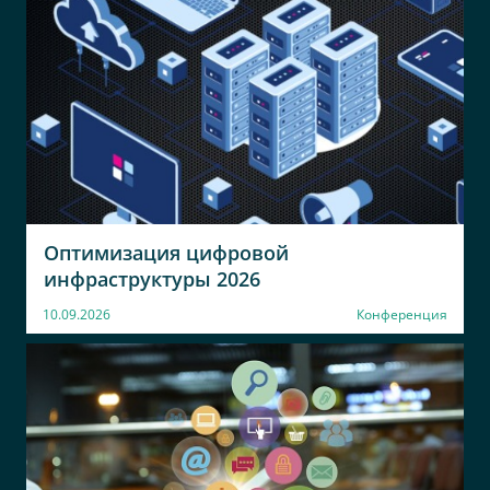
ИТ Плюс
Академия
управления МВД
Руководитель проектов
России
Адъюнкт
Академия
АУ МВД России
управления МВД
Адъюнкт
России
Адъюнкт
Оптимизация цифровой
ВТБ
ООО Лаборатория
инфраструктуры 2026
Метатех
Руководитель центра
10.09.2026
Конференция
Заместитель Генерального
директора
ТБСС
Логопром
Руководитель отдела
Генеральный директор
ПСЦ Электроника
ООО АЛОР