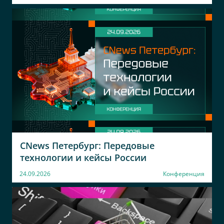
Заместитель директора
Элком
ООО ЭЛКОМ
Начальник ОПИР
Директор по развитию
S7 Group
ООО СК сбербанк
страхование
Руководитель центра
Инженер ДС
ООО Р-Медиа
ООО СК Сбербанк
страхование
координатор
распостранения
Руководитель направления
CNews Петербург: Передовые
технологии и кейсы России
Евраз Стил
ФГБУ ГВЦ
24.09.2026
Конференция
Росгидромета
Ведущий специалист по
масштабированию
инженер 1 категории
Магнит
Софтлайн