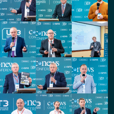
Ситуационного центра
ГКУ ЦОДД
Технополис Групп
Начальник управления
Управляющий партнёр
МТС Банк
АО Т-Банк
Руководитель
Старший специалист
ситуационного центра
АО
Галс-Девелопмент
Атомстройэкспорт
Руководитель ИТ
Руководитель цифровой
лаборатории
ООО Алвиса
ООО УК Корвет
Начальник отдела
Руководитель
технической поддержки
Ситуационного Центра
АО ЮТэйр-
ФГ БКС
Вертолетные услуги