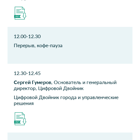
Руководитель по стратегии
Первый заместитель
развития ИТ
директора
СЗОНКЦ им. Л.Г.
НОРСИ-ТРАНС
Соколова
Начальник отдела
12.00-12.30
информационной
Главный аналитик
безопасности
Перерыв, кофе-пауза
Технический
Евразийская
комитет по
экономическая
стандартизации 26
комиссия
12.30-12.45
Эксперт
заместитель начальника
Сергей Гумеров
, Основатель и генеральный
отдела развития
директор, Цифровой Двойник
информационных ресурсов
и систем ДИТ
Цифровой Двойник города и управленческие
решения
ЛУКОЙЛ
Axenix
старший менеджер
Старший менеджер
ООО ТК ЛЕТО
РУСАЛ