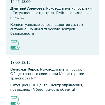
Директор проекта
Руководитель центра
12.45-13.00
Дмитрий Алексеев
, Руководитель направления
Научно-
Mars
«Ситуационные центры», ГМК «Норильский
исследовательский
никель»
Директор по технической
финансовый
поддержке
Концептуальные основы развития систем
институт
ситуационно-аналитических центров
Министерства
безопасности
финансов
Российской
Федерации
Руководитель
аналитического Центра
13.00-13.15
финансовых исследований
Вячеслав Керов
, Руководитель аппарата,
ПАО ГМК
Общественного совета при Министерстве
Сибур
транспорта РФ
Норильский никель
Архитектор
Ситуационный центр - центр управления,
Советник
повышающий безопасность объекта!
АО
СЗОНКЦ им
Атомэнергопромсбыт
Л.Г.Соколова