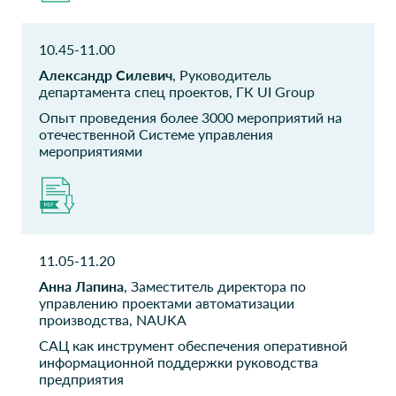
ПАО ГМК
ЭнергоСбыТ Плюс
Норильский никель
Руководитель управления
10.45-11.00
бизнес-аналитики
Главный информационный
сотрудник Главного
Александр Силевич
, Руководитель
ситуационно-
департамента спец проектов, ГК UI Group
аналитического центра
безопасности
Опыт проведения более 3000 мероприятий на
отечественной Системе управления
мероприятиями
Банк ВТБ Открытие
ПАО ГМК
Норильский никель
Руководитель направления
Руководитель по
направлению
ПАО ГМК
ЗАО МНИТИ
11.05-11.20
Норильский никель
Главный эксперт по
Анна Лапина
, Заместитель директора по
телекоммуникационным
Руководитель направления
управлению проектами автоматизации
технологиям
производства, NAUKA
САЦ как инструмент обеспечения оперативной
CPS C. I. S.
ФГУП ЦНИИХМ
информационной поддержки руководства
Зам генерального
Начальник
предприятия
директора
информационно-