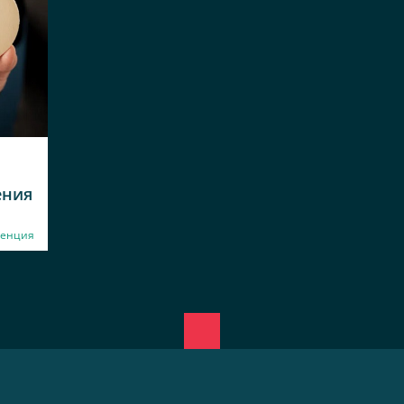
ения
енция