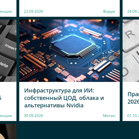
енция
22.09.2026
Форум
24.09.
Инфраструктура для ИИ:
Пра
6
собственный ЦОД, облака и
202
альтернативы Nvidia
ренция
30.09.2026
Митап
01.10.