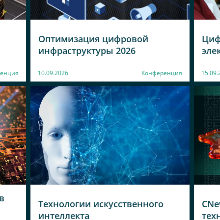
Оптимизация цифровой
Циф
инфраструктуры 2026
эле
енция
10.09.2026
Конференция
15.09.
в
Технологии искусственного
CNe
интеллекта
тех