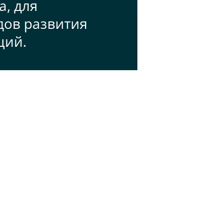
, для
дов развития
ций.