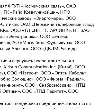
вят ФГУП «Космическая связь», ОАО
», ГК «Рэйс-Коммуникейшн», НПО
нические заводы «Энергомера», ООО
-Оптика», ОАО «Пермский телефонный завод
СОКК», ООО «ТД «НПП СТАРЛИНК», НП ЗАО
вая Электроника», ООО «Элтекс
зика», АО «Москабель-Фуджикура», ООО
льный Альянс», ООО «ДВДМ.Ру» и др.
стие и вернулись после длительного
 Kirisun Communication Inc. (Китай), ООО
ль), ООО «Нэтрон», ООО «Оптен-Кабель»,
рбис Солюшнс», ООО «Фирма «Радиал»,
нжиниринг», ООО «Снабремсервис», НТЦ
й Оптики», ООО «ТПД Паритет», ООО
центров поддержки предпринимательства на