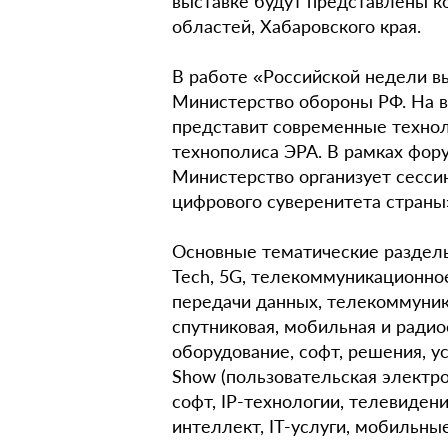
выставке будут представлены к
областей, Хабаровского края.
В работе «Российской недели в
Министерство обороны РФ. На 
представит современные технол
технополиса ЭРА. В рамках фор
Министерство организует сесси
цифрового суверенитета страны
Основные тематические разделы
Tech, 5G, телекоммуникационное
передачи данных, телекоммуник
спутниковая, мобильная и радио
оборудование, софт, решения, у
Show (пользовательская электро
софт, IP-технологии, телевиден
интеллект, IT-услуги, мобильны