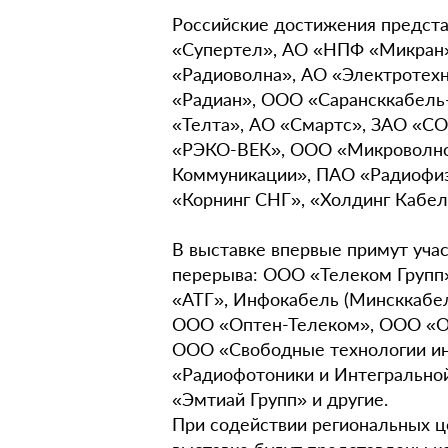
Российские достижения предста
«Супертел», АО «НПФ «Микран
«Радиоволна», АО «Электротех
«Радиан», ООО «Сарансккабель
«Телта», АО «Смартс», ЗАО «
«РЭКО-ВЕК», ООО «Микроволно
Коммуникации», ПАО «Радиофи
«Корнинг СНГ», «Холдинг Кабе
В выставке впервые примут уча
перерыва: ООО «Телеком Групп»,
«АТГ», Инфокабель (Минсккабе
ООО «Оптен-Телеком», ООО «О
ООО «Свободные технологии и
«Радиофотоники и Интегрально
«Эмтиай Групп» и другие.
При содействии региональных 