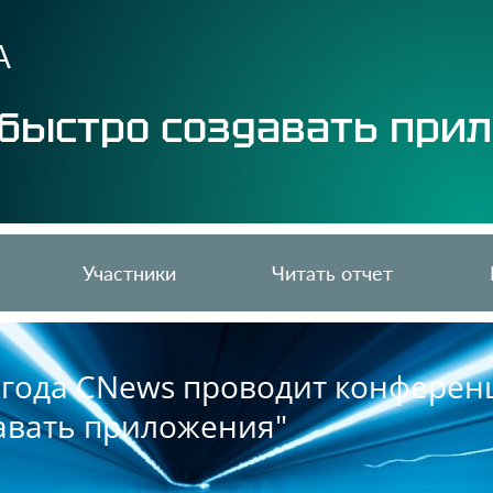
А
к быстро создавать при
Участники
Читать отчет
3 года CNews проводит конферен
давать приложения"