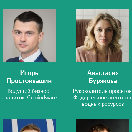
Игорь
Анастасия
Простоквашин
Бурякова
Ведущий бизнес-
Руководитель проектов
аналитик, Comindware
Федеральное агентств
водных ресурсов