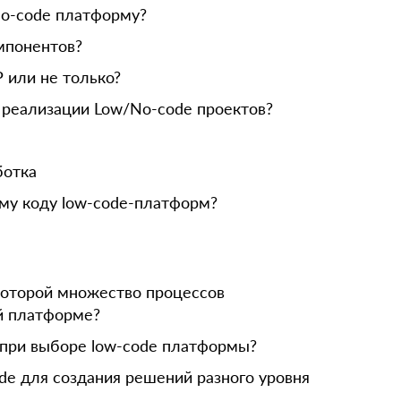
No-code платформу?
мпонентов?
 или не только?
 реализации Low/No-code проектов?
ботка
му коду low-code-платформ?
 которой множество процессов
й платформе?
 при выборе low-code платформы?
de для создания решений разного уровня