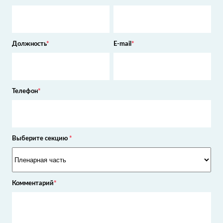
бизнеса
Руководитель
Пензенский
"Цифрум" ГК
государственный
Росатом
технологический
Руководитель проекта
университет
техподдержки
Начальник отдела
Tesso LLC
Итерра
CEO
Коммерческий директор
EVRAZ Group S.A.
Эрнст энд Янг
(ЕВРАЗ Групп)
Руководитель ИТ
Начальник отдела
развития ИТ
Хьюлетт Паккард
НЦОК
Энтерпрайз
Генеральный директор