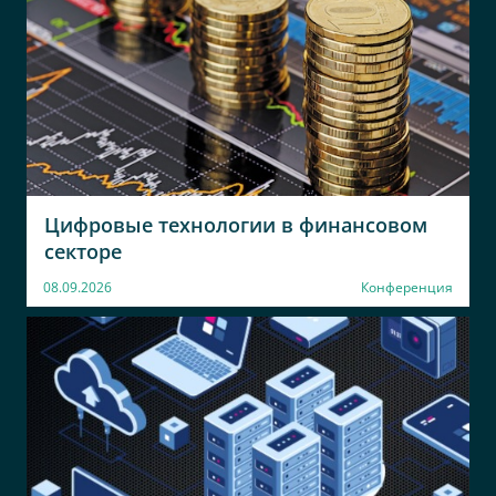
РНКО Металлург
АО Россети Цифра
Первый заместитель
Руководитель направления
Председателя Правления
по архитектурному
надзору
Росимущество
Банк Уралсиб
Начальник отдела
Специалист
Цифровые технологии в финансовом
АО НПОДАР
ООО ДРАЙВ КЛИК
секторе
БАНК
Начальник отдела
Управляющий директор
08.09.2026
Конференция
АО Газпром-Медиа
Научный центр
Холдинг
правовой
информации при
Руководитель проектного
офиса
Минюсте России
Зам начальника
Управления эксплуатации
информационных систем и