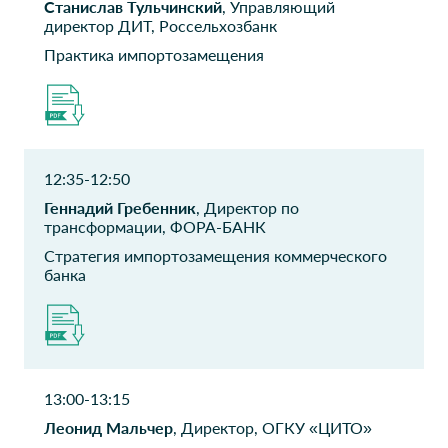
Станислав Тульчинский
, Управляющий
Директор по ИТ
Директор департамента
директор ДИТ, Россельхозбанк
поддержки ИТ
Практика импортозамещения
Инком
Татнефть
Ведущий инженер
Татнефть
ППК Единый
ФКУ Соцтех
12:35-12:50
заказчик
Директор Департамента
эксплуатации ИС
Директор департамента
Геннадий Гребенник
, Директор по
экономической и
трансформации, ФОРА-БАНК
информационной
Стратегия импортозамещения коммерческого
безопасности
банка
ВТБ
ОСК
Руководитель программ
Начальник отдела
проектов
ООО Би.Си.Си.
Авилон
13:00-13:15
Вице-Президент
CIO
Леонид Мальчер
, Директор, ОГКУ «ЦИТО»