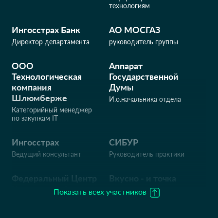
технологиям
Ингосстрах Банк
АО МОСГАЗ
Директор департамента
руководитель группы
ООО
Аппарат
Технологическая
Государственной
компания
Думы
Шлюмберже
И.о.начальника отдела
Категорийный менеджер
по закупкам IT
Ингосстрах
СИБУР
Ведущий консультант
Руководитель практики
Федеральный Центр
Вкусно - и точка
Компетенций
Менеджер по
Показать всех участников
телекоммуникациям
Директор по
информационным
технологиям