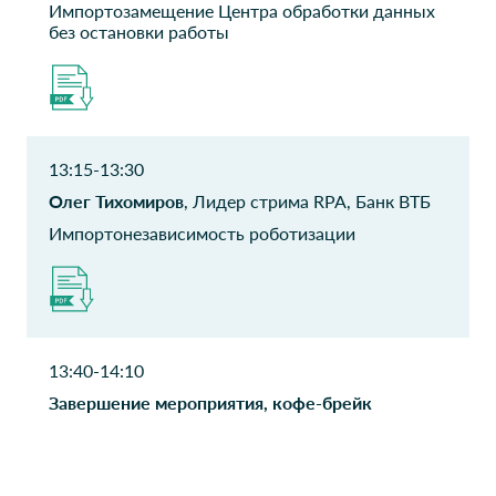
Импортозамещение Центра обработки данных
ИРЭ-ПОЛЮС
Фонд Сколково
без остановки работы
Коммерческий директор
Директор проектов
ООО ДЕФАНС
Delica Investments
СТРАХОВАНИЕ
Директор по ИТ,
системный администратор
Руководитель УИТ
13:15-13:30
Олег Тихомиров
, Лидер стрима RPA, Банк ВТБ
ИРЭ-Полюс
Прио-Внешторгбанк
Импортонезависимость роботизации
ПАО
руководитель проектов
Руководитель САИТП УИТ
Общественный
ООО Газпромнефть-
совет Минтранса
СМ
России
13:40-14:10
Начальник управления
Руководитель аппарата
Завершение мероприятия, кофе-брейк
Мэнпауэр
ВК Манжерок
ИТ Директор
ведущий системный