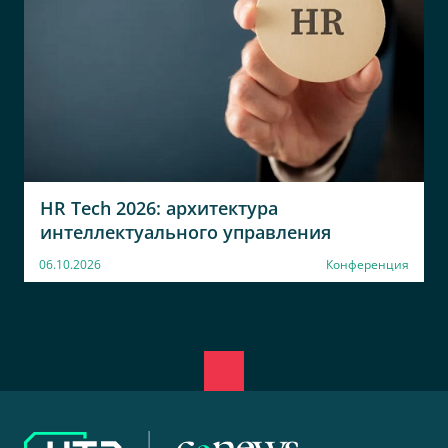
Кэпт
Банк ГПБ АО
ИТ менеджер
директор
СК Согласие
АО Синара-
Транспортные
Начальник отдела
Машины
Руководитель
департамента маркетинга -
Руководитель проекта
CRM систем
HR Tech 2026: архитектура
интеллектуального управления
ПАО Юнипро
АО Тойота Банк
06.10.2026
Конференция
Ведущий специалист
Руководитель
Промсвязьбанк
АО УК
Регионфнансресурс
Корпоративный
архитектор
ИТ
ПАО НК Роснефть
Казначейство
Начальник управления
заместитель начальника