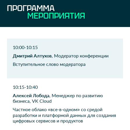
ПРОГРАММА
МЕРОПРИЯТИЯ
РСХБ
АО ГАРДИЯ
Руководитель блока
Начальник отдела ИТ
ООО НКО Твои
ПАО ОАК
платежи
советник Генерального
10:00-10:15
директора ПАО ОАК по
Руководитель, Куратор ИТ
цифровой трансформации
и ИБ
Дмитрий Алтухов
, Модератор конференции
Вступительное слово модератора
ВСК
ПАО Мечел
Руководитель направления
Управление закупок
10:15-10:40
ВТБ
ФАУ ЦИАМ им. П.И.
Алексей Лобода
, Менеджер по развитию
Баранова
Эксперт управления
бизнеса, VK Cloud
больших данных
Специалист по
информационной
Частное облако «все-в-одном» со средой
безопасности
разработки и платформой данных для создания
цифровых сервисов и продуктов
АО Актив-Софт
ФГБУ Президентская