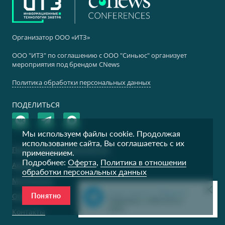
отдела
РУДН
КБ
Организатор ООО «ИТЗ»
ЭНЕРГОТРАНСБАНК
заместитель директора по
цифровизации
Первый Заместитель
ООО "ИТЗ" по соглашению с ООО "Синьюс" организует
Председателя Правления
мероприятия под брендом CNews
Политика обработки персональных данных
ПАО ГМК
ПАО ГМК
Норильский никель
Норильский никель
ПОДЕЛИТЬСЯ
Начальник отдела по
Главный менеджер
развитию цифровых
компетенций
Мы используем файлы cookie. Продолжая
использование сайта, Вы соглашаетесь с их
Предстоящие мероприятия
МКБ
ПАО ГМК
применением.
Подробнее:
Оферта
,
Политика в отношении
Норильский никель
Архив
Руководитель
обработки персональных данных
инновационных проектов
Менеджер
Материалы
Наш канал в Telegram
Об ИТЗ
Понятно
АНО Равноправие
Эндаумент фонд
Подпишись, чтобы быть в
курсе
Финуниверситета
Контакты
АНО "Равноправие"
Исполнительный директор