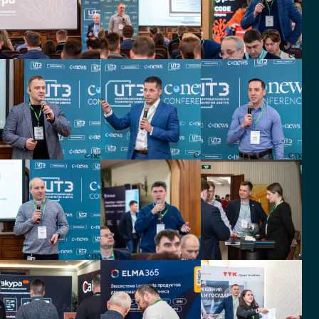
Синергия
Проектное
управление
Директор по развитию
строительными
контрактами
Главный специалист,
системный аналитик
НОВИКОМ
Magnum Hunt
Executive Search
Руководитель направления
ИТ аналитик
АО КБ Ситибанк
Русский стандарт
РП
Исполнительный директор
Кондитерская
РАМЭК
фабрика Победа
Начальник отдела по
работе с государственным
Директор по ИТ
сектором