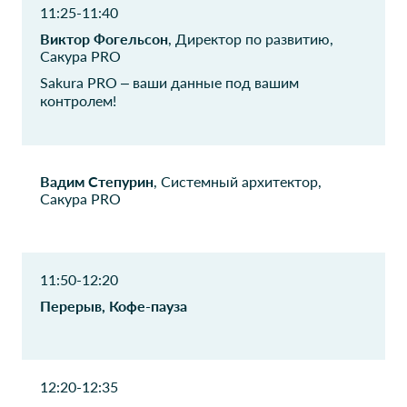
Президента
11:25-11:40
Российской
Виктор Фогельсон
, Директор по развитию,
Федерации
Сакура PRO
Директор по
информационным
Sakura PRO – ваши данные под вашим
технологиям
контролем!
ООО Газпромнефть-
ПАО Сбербанк
СМ
Руководитель направления
Вадим Степурин
, Системный архитектор,
Начальник отдела
Сакура PRO
БЕЛЛА Восток
ФКУ Соцтех подвед.
Минтруда
Руководитель отдела
технической поддержки и
отвечающий за ИТ
11:50-12:20
системного
Начальник отдела
администрирования
Перерыв, Кофе-пауза
документирования и
технического
проектирования
Альфастрахование-
ООО Керама
12:20-12:35
ОМС
Марацци