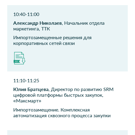
библиотека имени
Руководитель ИТ-отдела
Б.Н.Ельцина
10:40-11:00
директор департамента
Александр Николаев
, Начальник отдела
программно-аппаратных
маркетинга, ТТК
комплексов
Импортозамещенные решения для
ФГУП ГУО МИД
ПКТБ-ЦЦТ филиал
корпоративных сетей связи
России
ОАО РЖД
Начальник отдела защиты
Ведущий технолог
информации
ПАО ГРУППА
Ренессанс
11:10-11:25
РЕНЕССАНС
Страхование
Юлия Братцева
, Директор по развитию SRM
СТРАХОВАНИЕ
Руководитель группы по
цифровой платформы быстрых закупок,
развитию искусственного
Руководитель ИТ-проектов
«Максмарт»
интеллекта сервисов ДМС
Импортозамещение. Комплексная
автоматизация сквозного процесса закупки
ФГБУ Больница с
ООО Газпромнефть-
поликлиникой
СМ
Управления делами
Руководитель направления