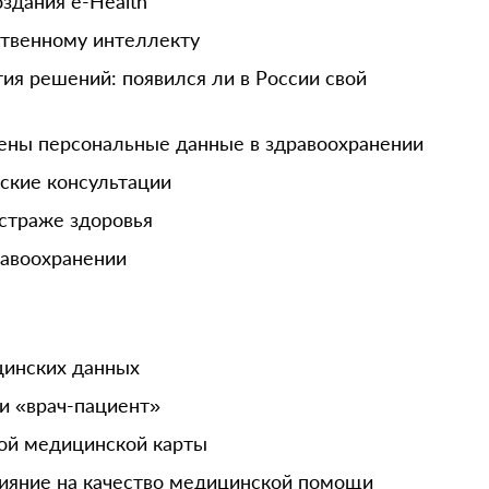
здания e-Health
ственному интеллекту
я решений: появился ли в России свой
ны персональные данные в здравоохранении
ские консультации
страже здоровья
равоохранении
цинских данных
и «врач-пациент»
ой медицинской карты
лияние на качество медицинской помощи