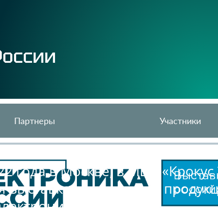
России
Партнеры
Участники
22 года в Москве, в МВЦ «Крокус
я выставка электронной продук
лектроника России».