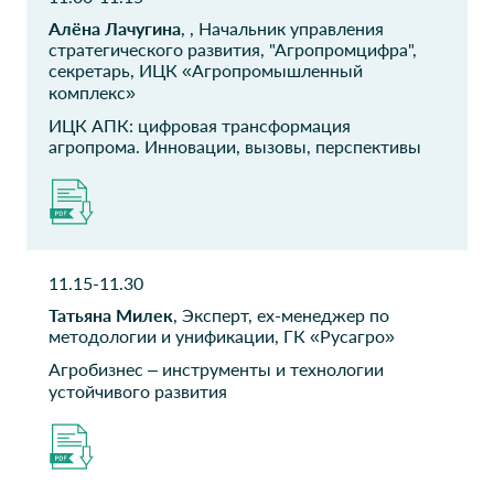
ПАО ОАК
Газпромбанк
Алёна Лачугина
, , Начальник управления
советник Генерального
Исполнительный директор
директора ПАО ОАК по
стратегического развития, "Агропромцифра",
цифровой трансформации
секретарь, ИЦК «Агропромышленный
комплекс»
Московский
АО Петербургский
ИЦК АПК: цифровая трансформация
аэропорт
тракторный завод
агропрома. Инновации, вызовы, перспективы
Домодедово
Руководитель проекта
Бизнес-аналитик
ФГБУ
ПРОДО
РосАгрохимслужба
начальник отдела
11.15-11.30
Заместитель директора по
Татьяна Милек
, Эксперт, ex-менеджер по
информационным
методологии и унификации, ГК «Русагро»
технологиям
Агробизнес – инструменты и технологии
устойчивого развития
ВИАПИ имени А.А.
ООО ГИСГИС
Никонова
Специалист по
сопровождению продаж
ведущий научный
сотрудник