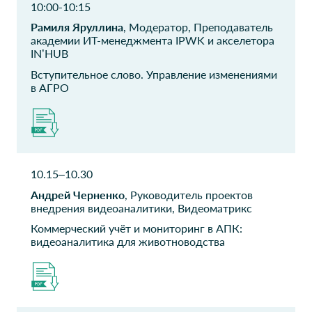
10:00-10:15
"Агропромкомплектация"
Рамиля Яруллина
, Модератор, Преподаватель
академии ИТ-менеджмента IPWK и акселетора
Грейнрус
Русагро Тех
IN’HUB
CIO
Бизнес партнер ИТ
Вступительное слово. Управление изменениями
в АГРО
ФГБНУ
ПРОДО
Росинформагротех
начальник отдела
Ст. науч. сотрудник
ООО Тэлма Студиум
ГК
10.15–10.30
Агропромкомплектация
директор по развитию
бизнеса
Андрей Черненко
, Руководитель проектов
ГК
"Агропромкомплектация"
внедрения видеоаналитики, Видеоматрикс
Коммерческий учёт и мониторинг в АПК:
Банк ГПБ АО
ГК
видеоаналитика для животноводства
Агропромкомплектация
директор
ИТ Бизнес-партнер
ТСХА
ООО