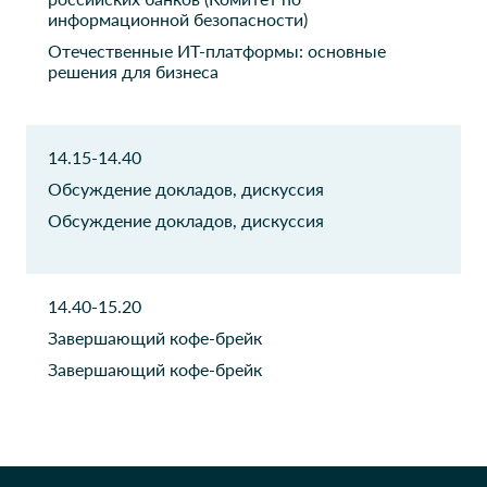
технологиям
информационной безопасности)
Отечественные ИТ-платформы: основные
Фонд Сколково
Русский алюминий
решения для бизнеса
PM
Руководитель проектов
Нопеус Арт
Терн
14.15-14.40
Директор по операциям
Директор
Обсуждение докладов, дискуссия
Обсуждение докладов, дискуссия
Терн
Энергоглавстрой
Менеджер по работе с
Генеральный директор
корпоративными
клиентами
14.40-15.20
Завершающий кофе-брейк
UNIONLOG
РЖД. Федеральная
грузовая компания
Руководитель проекта
Завершающий кофе-брейк
Начальник отдела
планирования и контроля
Департамента экономики
Thomas Munz
General Electric Oil &