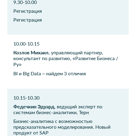
9.30-10.00
HOGART
НИИЦ БТ МГТУ им.
Регистрация
Н.Э. Баумана
Руководитель отдела
Регистрация
автоматизации и развития
Начальник отдела
Роснефть
Mercury
10.00-10.15
Менеджер
CIO
Козлов Михаил
, управляющий партнер,
консультант по развитию, «Развитие Бизнеса /
ЭКСАР
Рослесинфорг
Ру»
Диретор по ИТ
Заместитель генерального
BI и Big Data – найдем 3 отличия
директора
Рослесинфорг
Рослесинфорг
Заместитель директора
Директор Департамента
10.15-10.30
Департамента - начальник
поддержки
отдела ПО услуг в сфере
Федечкин Эдуард
, ведущий эксперт по
информационных
ИТ
технологий
системам бизнес-аналитики, Терн
Бизнес-аналитика с возможностью
Альфа-Банк
Издательство
предсказательного моделирования. Новый
продукт от SAP
Просвещение
Консультант направления