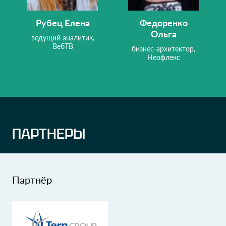
Рубец Елена
Федоренко
Ольга
ведущий аналитик,
ВебТВ
бизнес-архитектор,
Неофлекс
ПАРТНЕРЫ
Партнёр