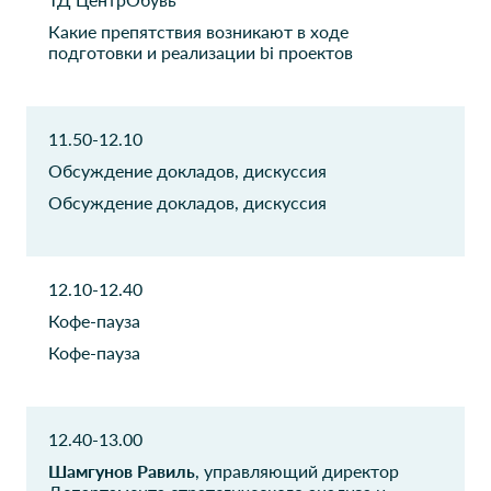
Какие препятствия возникают в ходе
НСК
Младенец.Ру
подготовки и реализации bi проектов
Руководитель отдела
Консультант по развитию
Зельгрос
IBA Rus
11.50-12.10
ИТ-менеджер
Генеральный Директор
Обсуждение докладов, дискуссия
Обсуждение докладов, дискуссия
Стутус групп
ARGUSSOFT
Старший аналитик
Бизнес-аналитик
12.10-12.40
Первый Торговый
Федеко
Центр
CIO
Кофе-пауза
Президент
Кофе-пауза
Экономика и жизнь
СберТех
Эксперт
Главный инженер
12.40-13.00
Шамгунов Равиль
, управляющий директор
Озон Холдинг
Юнилевер Русь