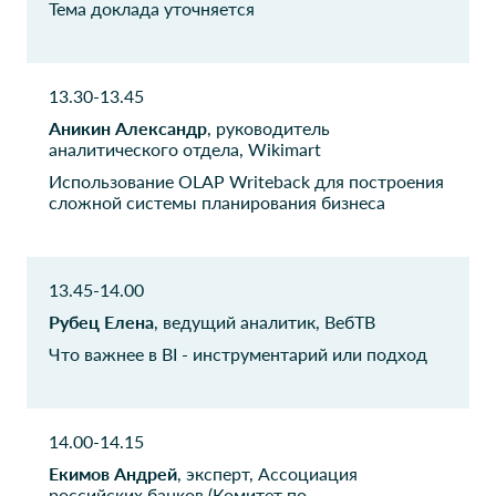
Тема доклада уточняется
Эфес-Рус
Сибирская
генерирующая
Менеджер по аналитике и
управлению информацией
компания
13.30-13.45
Начальник Управления
Аникин Александр
, руководитель
информационных систем
аналитического отдела, Wikimart
дивизиона "Тепло"
Использование OLAP Writeback для построения
Сибирская
сложной системы планирования бизнеса
Система Масс-
генерирующая
медиа
компания
Специалист
информационно-
Начальник отдела анализа
13.45-14.00
аналитического отдела
и оперативного контроля
Рубец Елена
, ведущий аналитик, ВебТВ
ГК "Нижегоодский
Торгово-
Что важнее в BI - инструментарий или подход
масло-жировой
промышленная
комбинат"
палата РФ
Директор по
Ответственный секретарь
14.00-14.15
корпоративному развитию
Комитета ТПП РФ по
научно-техническим
Екимов Андрей
, эксперт, Ассоциация
инновациям и высоким
российских банков (Комитет по