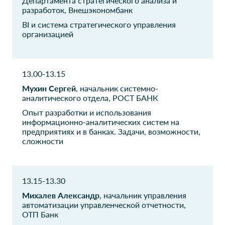
Департамента стратегического анализа и
Архитектор аналитических
Ведущий специалист
разработок, Внешэкономбанк
систем
BI и система стратегического управления
организацией
УК ФДР
УК "Промышленные
инвестиции"
Заместитель генерального
директора по развитию
Директор по ИТ
13.00-13.15
Европейский банк
Merck
Мухин Сергей
, начальник системно-
аналитического отдела, РОСТ БАНК
реконструкции и
BI Business Analyst
развития
Опыт разработки и использования
информационно-аналитических систем на
Банкир
предприятиях и в банках. Задачи, возможности,
сложности
Автомир
Автомир
Руководитель проектного
Программист
офиса
13.15-13.30
Альфа-Банк
Авиационные
Михалев Александр
, начальник управления
тренажёры
автоматизации управленческой отчетности,
Главный руководитель
направления
ОТП Банк
Главный конструктор