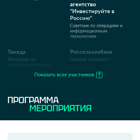
агентство
"Инвестируйте в
Россию"
Советник по операциям и
информационным
технологиям
Такеда
Россельхозбанк
Менеджер по
Главный экономист
исследованию рынка
Показать всех участников
Сбербанк
Сбербанк России
Директор проектов
Руководитель проектов
ПРОГРАММА
NIIR
МКБ
МЕРОПРИЯТИЯ
Deputy chief Data center
Начальник отдела
Сбербанк
ФАС России
Руководитель проектов
Начальник отдела