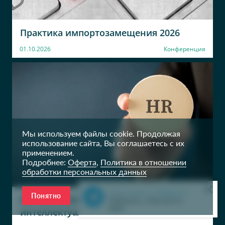
Практика импортозамещения 2026
01.10.2026
Конференция
Мы используем файлы cookie. Продолжая
использование сайта, Вы соглашаетесь с их
применением.
Подробнее:
Оферта
,
Политика в отношении
обработки персональных данных
Наш канал в Telegram
Понятно
HR Tech 2026: архитектура
Подпишись, чтобы быть в
курсе
интеллектуального управления