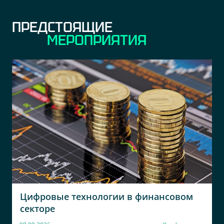
Gas
Директор по ИТ
CIO
ПРЕДСТОЯЩИЕ
МЕРОПРИЯТИЯ
Специальные
НЕМИРОФФ Водка
системы и
Рус
технологии
ИТ Руководитель
CIO
PSNgroup
ТД ЦУМ
Старший бизнес-аналитик
Руководитель отдела
развития и сопровождения
ИС
Тинькофф
Тинькофф
Кредитные Системы
Кредитные Системы
Старший программист
Ведущий разработчик
Цифровые технологии в финансовом
Тинькофф
Автоассистанс
секторе
Кредитные Системы
Директор Управления