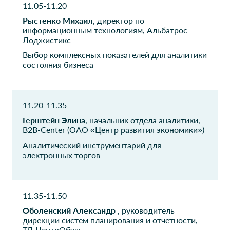
11.05-11.20
РН-Бизнессервис
Минкомсвязь России
Рыстенко Михаил
, директор по
Проектный менеджер
Консультант
информационным технологиям, Альбатрос
Лоджистикс
ГК Финвал
Монэкс Трейдинг
Выбор комплексных показателей для аналитики
Аналитик
Менеджер ИТ
состояния бизнеса
МТС
еСервер.ру
Менеджер проектов в
Директор по развитию
11.20-11.35
отделе аналитики и
бизнес-процессов
Герштейн Элина
, начальник отдела аналитики,
B2B-Center (ОАО «Центр развития экономики»)
АБВ ГРУПП
МДМ-Комплект
Аналитический инструментарий для
Менеджер проектов
электронных торгов
Руководитель отдела
аналитики и
автоматизации
11.35-11.50
МДМ-Комплект
S7 GROUP
Заместитель руководителя
Оболенский Александр
Руководитель проектов
, руководитель
отдела автоматизации по
развития систем бизнес-
дирекции систем планирования и отчетности,
анализу данных
аналитики
ТД ЦентрОбувь