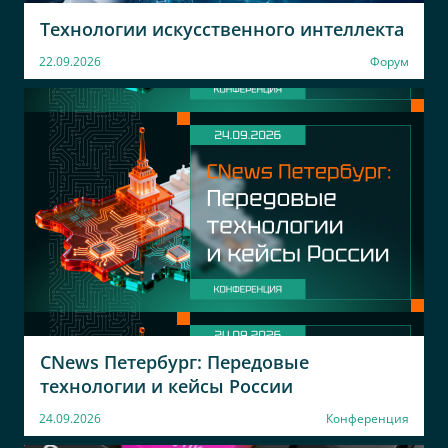
УРАЛСИБ
Банк Русский
Технологии искусственного интеллекта
Стандарт
Заместитель главного
22.09.2026
Форум
архитектора
Начальник отдела
Оперативного Хранилища
Данных и Аналитической
Отчетности
МИР
Компания1
ИНСТРУМЕНТА
Должность1
Ведущий аналитик
CNews Петербург: Передовые
технологии и кейсы России
24.09.2026
Конференция