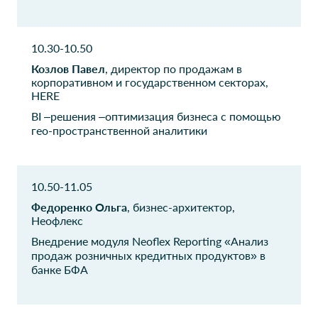
CRM BI PM
Росиспытания
ВЭБ Инжиниринг
10.30-10.50
Вице-президент
Руководитель группы
Козлов Павел
, директор по продажам в
корпоративном и государственном секторах,
HERE
Марс
Трубмаш
SharePoint Service Analyst
BI –решения –оптимизация бизнеса с помощью
CIO
гео-пространственной аналитики
B2B-Center
B2B-Center
Старший аналитик
Начальник Отдела
аналитики
10.50-11.05
Федоренко Ольга
, бизнес-архитектор,
B2B-Center
Дихаус
Неофлекс
Директор по технической
Руководитель ИТ
Внедрение модуля Neoflex Reporting «Анализ
стратегии
продаж розничных кредитных продуктов» в
банке БФА
Россельхозбанк
Thomson Reuters
Главный экономист
Partner Executive