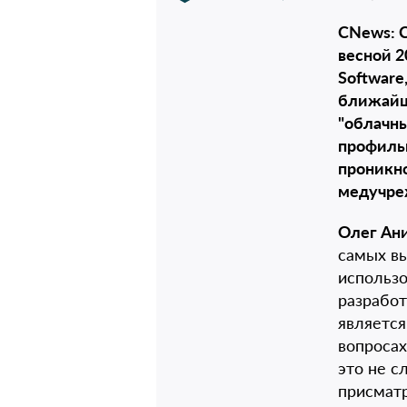
CNews: 
весной 2
Software
ближайши
"облачн
профильн
проникно
медучре
Олег Ан
самых в
использо
разработ
является
вопросах
это не с
присматр