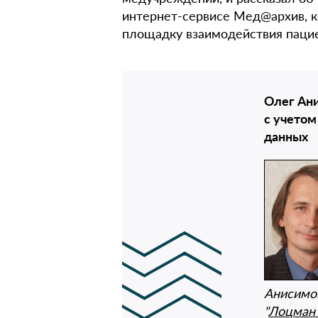
интернет-сервисе Мед@архив, 
площадку взаимодействия пацие
Олег Ан
с учетом
данных
Анисимов
"
Лоцман