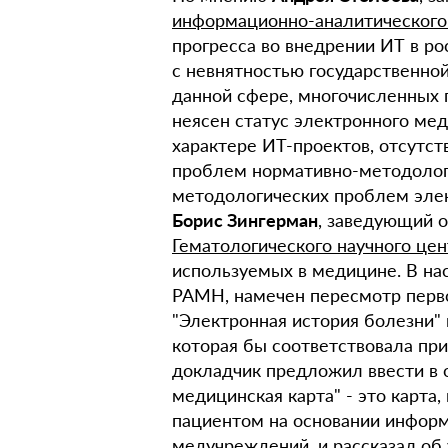
информационно-аналитическог
прогресса во внедрении ИТ в ро
с невнятностью государственной
данной сфере, многочисленных 
неясен статус электронного ме
характере ИТ-проектов, отсутст
проблем нормативно-методолог
методологических проблем элек
Борис Зингерман
, заведующий 
Гематологического научного це
используемых в медицине. В на
РАМН, намечен пересмотр перво
"Электронная история болезни" 
которая бы соответствовала при
докладчик предложил ввести в 
медицинская карта" - это карта,
пациентом на основании информ
медучреждений, и рассказал о