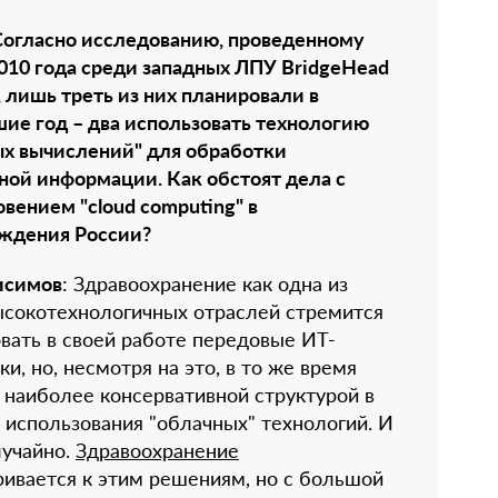
Согласно исследованию, проведенному
010 года среди западных ЛПУ BridgeHead
, лишь треть из них планировали в
е год – два использовать технологию
ых вычислений" для обработки
ой информации. Как обстоят дела с
вением "сloud computing" в
ждения России?
исимов
: Здравоохранение как одна из
ысокотехнологичных отраслей стремится
вать в своей работе передовые ИТ-
ки, но, несмотря на это, в то же время
 наиболее консервативной структурой в
 использования "облачных" технологий. И
лучайно.
Здравоохранение
ивается к этим решениям, но с большой