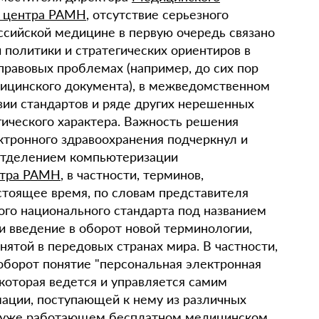
о центра РАМН
, отсутствие серьезного
ссийской медицине в первую очередь связано
 политики и стратегических ориентиров в
правовых проблемах (например, до сих пор
дицинского документа), в межведомственном
вии стандартов и ряде других нерешенных
ического характера. Важность решения
тронного здравоохранения подчеркнул и
отделением компьютеризации
нтра РАМН
, в частности, терминов,
стоящее время, по словам представителя
го национального стандарта под названием
и введение в оборот новой терминологии,
нятой в передовых странах мира. В частности,
оборот понятие "персональная электронная
 которая ведется и управляется самим
ации, поступающей к нему из различных
б уже работающем бесплатном медицинском