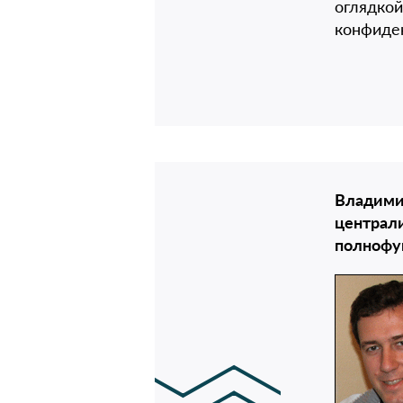
оглядкой
конфиде
Владими
централ
полнофу