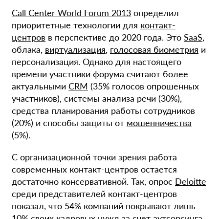
Call Center World Forum 2013
определил
приоритетные технологии для
контакт-
центров
в перспективе до 2020 года. Это
SaaS
,
облака,
виртуализация
,
голосовая биометрия
и
персонализация. Однако для настоящего
времени участники форума считают более
актуальными
CRM
(35% голосов опрошенных
участников), системы анализа речи (30%),
средства планирования работы сотрудников
(20%) и способы защиты от
мошенничества
(5%).
С организационной точки зрения работа
современных контакт-центров остается
достаточно консервативной. Так, опрос
Deloitte
среди представителей контакт-центров
показал, что 54% компаний покрывают лишь
10% своих кадровых нужд за счет аутсорсинга.