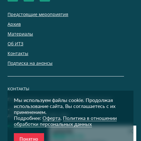
Предстоящие мероприятия
Архив
Материалы
Об ИТЗ
Контакты
Подписка на анонсы
КОНТАКТЫ
По дополнительным вопросам просим обращаться:
Мы используем файлы cookie. Продолжая
использование сайта, Вы соглашаетесь с их
+7 (495) 500-00-36
применением.
доб. 9400, 9401, 9402, 9403, 9404
Подробнее:
Оферта
,
Политика в отношении
обработки персональных данных
events@itzconf.ru
Понятно