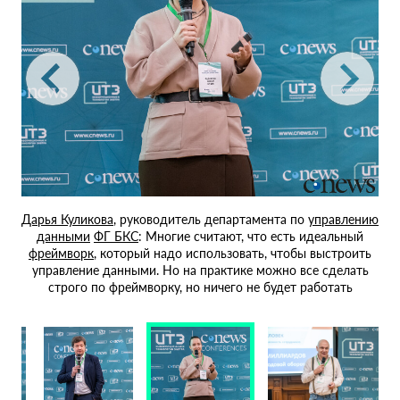
И
Дарья Куликова
, руководитель департамента по
управлению
р
данными
ФГ БКС
: Многие считают, что есть идеальный
фреймворк
, который надо использовать, чтобы выстроить
управление данными. Но на практике можно все сделать
строго по фреймворку, но ничего не будет работать