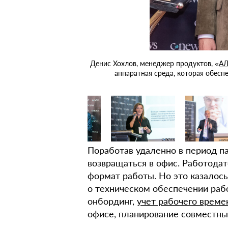
в цифровом мире, однако
Денис Хохлов, менеджер продуктов, «
АЛ
аналоговом прошлом
аппаратная среда, которая обесп
Поработав удаленно в период п
возвращаться в офис. Работода
формат работы. Но это казалос
о техническом обеспечении рабоч
онбординг,
учет рабочего време
офисе, планирование совместных