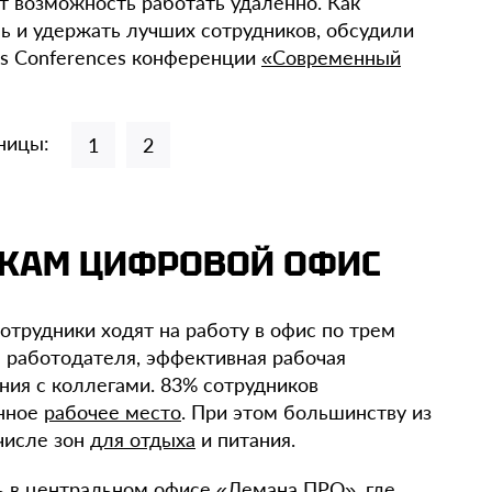
т возможность работать удаленно. Как
ь и удержать лучших сотрудников, обсудили
ws Conferences конференции
«Современный
ницы:
1
2
ИКАМ ЦИФРОВОЙ ОФИС
отрудники ходят на работу в офис по трем
 работодателя, эффективная рабочая
ия с коллегами. 83% сотрудников
анное
рабочее место
. При этом большинству из
 числе зон
для отдыха
и питания.
 в центральном офисе «Лемана ПРО», где