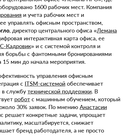
оборудовано 1600 рабочих мест. Компания
ирования
и учета рабочих мест и
ее управлять офисным пространством,
огло
, директор центрального офиса «
Лемана
цифровая интерактивная карта офиса, ее
С-Кадровик
» и с системой контроля и
Для борьбы с фантомными бронированиями
 15 мин до начала мероприятия.
ффективность управления офисным
еграция с
ITSM-системой
обеспечивает
и в службу
технической поддержки
. В
твует
робот
с машинным обучением, который
около 30% заявок. По мнению
Анастасии
с решает конкретные задачи, упрощает
налитику, масштабируется, снижает
чшает бренд работодателя, а не просто