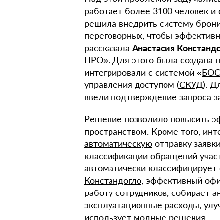
работает более 3100 человек и 
решила внедрить систему
брон
переговорных, чтобы эффективн
рассказала
Анастасия Констанд
ПРО
». Для этого была создана 
интегрировали с системой «
БОС
управления доступом (
СКУД
). 
ввели подтверждение запроса за
Решение позволило повысить э
пространством. Кроме того, инт
автоматическую
отправку заявк
классификации обращений учас
автоматически классифицирует 
Констандогло
, эффективный офи
работу сотрудников, собирает а
эксплуатационные расходы, улу
использует модные решения.