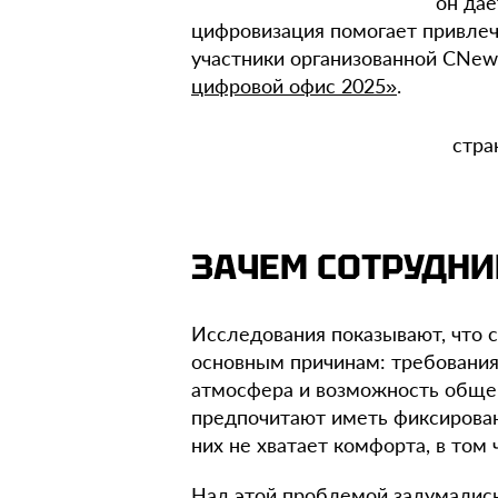
он дае
цифровизация помогает привлеч
участники организованной CNe
цифровой офис 2025»
.
стра
ЗАЧЕМ СОТРУДН
Исследования показывают, что с
основным причинам: требования
атмосфера и возможность общен
предпочитают иметь фиксиров
них не хватает комфорта, в том
Над этой проблемой задумались