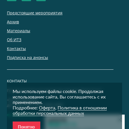
Предстоящие мероприятия
Архив
Материалы
Об ИТЗ
Контакты
Подписка на анонсы
КОНТАКТЫ
По дополнительным вопросам просим обращаться:
Мы используем файлы cookie. Продолжая
использование сайта, Вы соглашаетесь с их
+7 (495) 500-00-36
применением.
доб. 9400, 9401, 9402, 9403, 9404
Подробнее:
Оферта
,
Политика в отношении
обработки персональных данных
events@itzconf.ru
Понятно