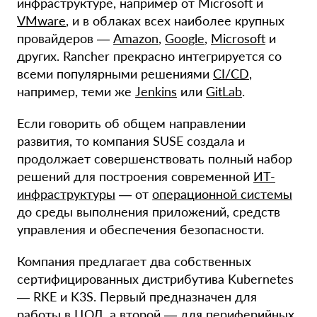
инфраструктуре, например от Microsoft и
VMware
, и в облаках всех наиболее крупных
провайдеров —
Amazon
,
Google
,
Microsoft
и
других. Rancher прекрасно интегрируется со
всеми популярными решениями
CI/CD
,
например, теми же
Jenkins
или
GitLab
.
Если говорить об общем направлении
развития, то компания SUSE создала и
продолжает совершенствовать полный набор
решений для построения современной
ИТ-
инфраструктуры
— от
операционной системы
до среды выполнения приложений, средств
управления и обеспечения безопасности.
Компания предлагает два собственных
сертифицированных дистрибутива Kubernetes
— RKE и K3S. Первый предназначен для
работы в ЦОД, а второй — для периферийных