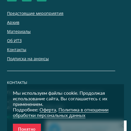
Предстоящие мероприятия
Архив
Материалы
Об ИТЗ
Контакты
Подписка на анонсы
КОНТАКТЫ
По дополнительным вопросам просим обращаться:
Мы используем файлы cookie. Продолжая
использование сайта, Вы соглашаетесь с их
+7 (495) 500-00-36
применением.
доб. 9400, 9401, 9402, 9403, 9404
Подробнее:
Оферта
,
Политика в отношении
обработки персональных данных
events@itzconf.ru
Наш канал в Telegram
Понятно