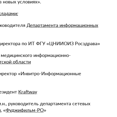
в новых условиях».
кладами:
руководителя
Департамента информационных
 директора по ИТ ФГУ «ЦНИИОИЗ Росздрава»
р медицинского информационно-
гской области
директор «Инвитро-Информационные
резидент
Kraftway
-м.н., руководитель департамента сетевых
ы
, «
Фуджифильм-РО
»