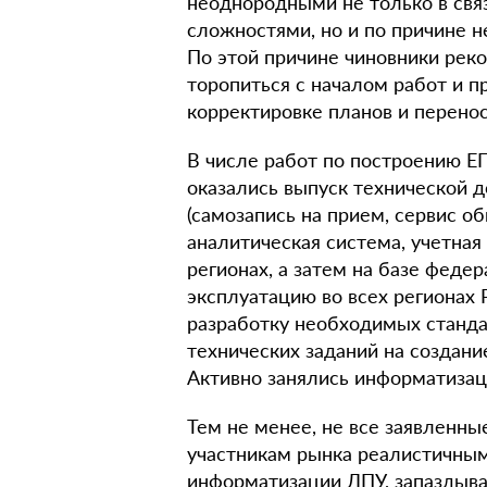
неоднородными не только в свя
сложностями, но и по причине 
По этой причине чиновники рек
торопиться с началом работ и 
корректировке планов и перенос
В числе работ по построению ЕГ
оказались выпуск технической д
(самозапись на прием, сервис о
аналитическая система, учетная
регионах, а затем на базе фед
эксплуатацию во всех регионах 
разработку необходимых стандар
технических заданий на создани
Активно занялись информатизац
Тем не менее, не все заявленн
участникам рынка реалистичным
информатизации ЛПУ, запаздыва