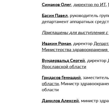
Симаков Олег
,
директор по ИТ
,
Басин Павел
, руководитель гру
департамент аппаратных средс
Приглашены для выступления с
Ивакин Роман
, директор
Департ
Министерства здравоохранения
Вундервальд Сергей
, директор
Ярославской области
Гридасов Геннадий
, заместител
области
, Министр здравоохране
области
Данилов Алексей
, министр здр