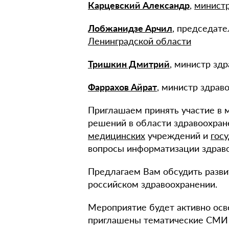
Карцевский Александр
,
министр
Лобжанидзе Арчил
, председат
Ленинградской области
Тришкин Дмитрий
, министр зд
Фаррахов Айрат
, министр здрав
Приглашаем принять участие в 
решений в области здравоохран
медицинских
учреждений и
гос
вопросы информатизации здраво
Предлагаем Вам обсудить разв
российском здравоохранении.
Мероприятие будет активно осв
приглашены тематические СМИ 