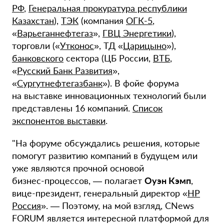
РФ
,
Генеральная прокуратура республики
Казахстан
),
ТЭК
(компания
ОГК-5
,
«
Варьеганнефтегаз
»,
ГВЦ Энергетики
),
торговли («
Утконос
», ТД «
Царицыно
»),
банковского
сектора (ЦБ России,
ВТБ
,
«
Русский Банк Развития
»,
«
Сургутнефтегазбанк
»). В фойе форума
на выставке инновационных технологий были
представлены 16 компаний.
Список
экспонентов выставки
.
"На форуме обсуждались решения, которые
помогут развитию компаний в будущем или
уже являются прочной основой
бизнес-процессов
, — полагает
Оуэн Кэмп
,
вице-президент
, генеральный директор «
HP
Россия
». — Поэтому, на мой взгляд, CNews
FORUM является интересной платформой для