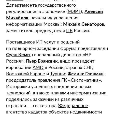
Департамента
государственного
регулирования в экономике (
МЭРТ
);
Алексей
Михайлов
, начальник управления
информатизации
Москвы
;
Михаил Сенаторов
,
заместитель председателя
ЦБ
России.
Поставщиков
ИТ-услуг
и решений
на пленарном заседании форума представляли
Оуэн Кемп
, генеральный директор «НР
Россия»;
Пьер Брансвик
,
вице-президент
корпорации
AMD
в России, странах СНГ,
Восточной Европе
и
Турции
;
Феликс Гликман
,
председатель правления ГК «
Систематика
».
Историями успешных внедрений новых
технологий, а также планами
информатизации
поделились заказчики из различных
отраслей — госсектора (
Федеральное
агентство кадастра объектов недвижимости