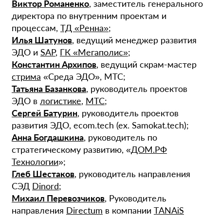
Виктор Романенко
, заместитель генерального
директора по внутренним проектам и
процессам,
ТД «Ренна»
;
Илья Шатунов
, ведущий менеджер развития
ЭДО и
SAP
,
ГК «Мегаполис»
;
Константин Архипов
, ведущий скрам-мастер
стрима
«Среда ЭДО», МТС;
Татьяна Базанкова
, руководитель проектов
ЭДО в
логистике
,
МТС
;
Сергей Батурин
, руководитель проектов
развития ЭДО, ecom.tech (ex. Samokat.tech);
Анна Богдашкина
, руководитель по
стратегическому развитию, «
ДОМ.РФ
Технологии
»;
Глеб Шестаков
, руководитель направления
СЭД
Dinord
;
Михаил Перевозчиков
, Руководитель
направления
Directum
в компании
TANAiS