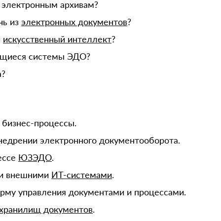
к электронным архивам?
чь из
электронных документов
?
и
искусственный интеллект
?
ющиеся системы ЭДО?
а?
 бизнес-процессы.
недрении электронного документооборота.
ессе
ЮЗЭДО
.
 и внешними
ИТ-системами
.
рму управления документами и процессами.
 хранилищ документов
.