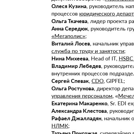
Олеся Кузина
, руководитель на
процессов
юридического депар
Ольга Ткачева
, лидер проекта р
Анна Середюк
, руководитель г
«Мегаполис»
;
Виталий Лосев
, начальник упра
служба по труду и занятости
;
Нина Михеева
, Head of IT,
HSBC 
Владимир Лебедев
, руководите
внутренних процессов подразде
Сергей Спевак
,
CDO
, GIPFEL;
Ольга Ростунова
, директор деп
управления персоналом
, «
Мече
Екатерина Макаренко
, Sr. EDI e
Александра Клестова
, руководи
Рафаел Джалладян
, начальник
НЛМК
;
Татьяна Пригожая
, супервайзер