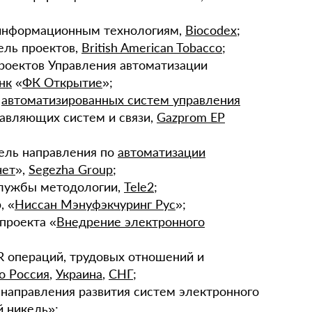
 информационным технологиям,
Biocodex
;
ель проектов,
British American Tobacco
;
проектов Управления автоматизации
нк
«
ФК Открытие
»;
а
автоматизированных систем управления
авляющих систем и связи,
Gazprom EP
тель направления по
автоматизации
чет
»,
Segezha Group
;
службы методологии,
Tele2
;
, «
Ниссан Мэнуфэкчуринг Рус
»;
 проекта «
Внедрение электронного
R операций, трудовых отношений и
o Россия
,
Украина
,
СНГ
;
 направления развития систем электронного
й никель
»;