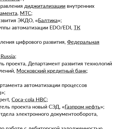
правления
диджитализации
внутренних
тамента
,
МТС
;
азвития ЭКДО, «
Балтика
»;
руппы автоматизации EDO/EDI,
ТК
вления цифрового развития,
Федеральная
Russia
;
ль проекта, Департамент развития технологий
лений,
Московский кредитный банк
;
артамента автоматизации процессов
л
»;
xpert,
Coca-cola HBC
;
тель проекта новый СЭД, «
Газпром нефть
»;
 отдела электронного документооборота,
 по работе с дебиторской задолженностью,