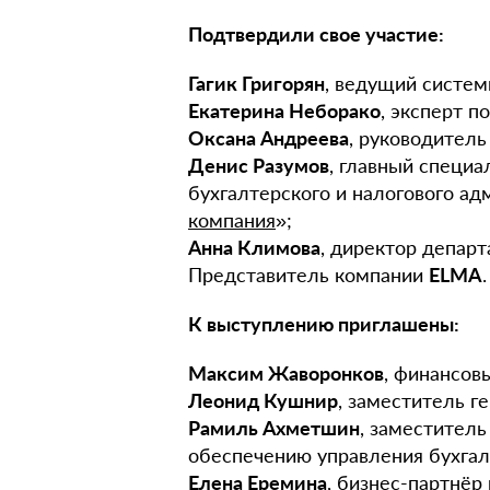
Подтвердили свое участие:
Гагик Григорян
, ведущий систем
Екатерина Неборако
, эксперт по
Оксана Андреева
, руководитель
Денис Разумов
, главный специ
бухгалтерского и налогового ад
компания
»;
Анна Климова
, директор депар
Представитель компании
ELMA
.
К выступлению приглашены:
Максим Жаворонков
, финансов
Леонид Кушнир
, заместитель г
Рамиль Ахметшин
, заместител
обеспечению управления бухгалт
Елена Еремина
, бизнес-партнё