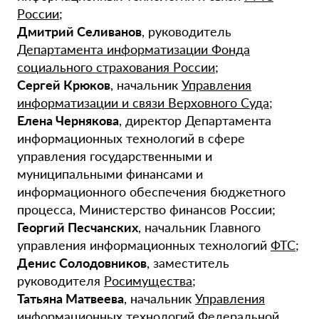
России
;
Дмитрий Селиванов
, руководитель
Департамента информатизации Фонда
социального страхования России
;
Сергей Крюков
, начальник
Управления
информатизации и связи Верховного Суда
;
Елена Чернякова
, директор Департамента
информационных технологий в сфере
управления государственными и
муниципальными финансами и
информационного обеспечения бюджетного
процесса, Министерство финансов России;
Георгий Песчанских
, начальник Главного
управления информационных технологий
ФТС
;
Денис Солодовников
, заместитель
руководителя
Росимущества
;
Татьяна Матвеева
, начальник
Управления
информационных технологий Федеральной