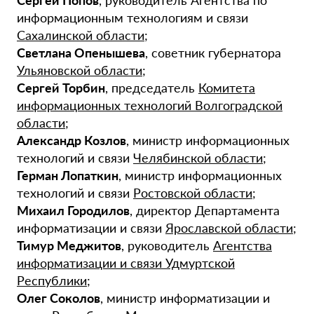
Сергей Попов
, руководитель Агентства по
информационным технологиям и связи
Сахалинской области
;
Светлана Опенышева
, советник губернатора
Ульяновской области
;
Сергей Торбин
, председатель
Комитета
информационных технологий Волгоградской
области
;
Александр Козлов
, министр информационных
технологий и связи
Челябинской области
;
Герман Лопаткин
, министр информационных
технологий и связи
Ростовской области
;
Михаил Городилов
, директор Департамента
информатизации и связи
Ярославской области
;
Тимур Меджитов
, руководитель
Агентства
информатизации и связи Удмуртской
Республики
;
Олег Соколов
, министр информатизации и