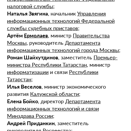
налоговой службы
;
Наталья Звягина
, начальник
Управления
информационных технологий Федеральной
службы судебных приставов
;
Артём
Ермолаев
, министр
Правительства
Москвы
, руководитель
Департамента
информационных технологий города Москвы
;
Роман Шайхутдинов
, заместитель
Премьер-
министра Республики Татарстан
, министр
информатизации
и связи
Республики
Татарстан
;
Илья Веселов
, министр экономического
развития
Калужской области
;
Елена Бойко
, директор
Департамента
информационных технологий и связи
Минздрава России
;
Андрей Приданкин
, заместитель
руководителя Росреестра
;