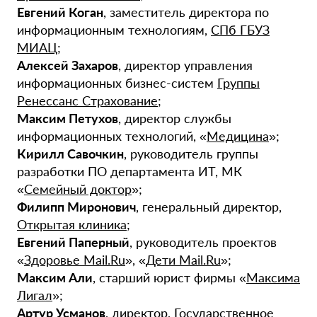
Евгений Коган
, заместитель директора по
информационным технологиям,
СПб ГБУЗ
МИАЦ
;
Алексей Захаров
, директор управления
информационных бизнес-систем
Группы
Ренессанс Страхование
;
Максим Петухов
, директор службы
информационных технологий, «
Медицина
»;
Кирилл Савочкин
, руководитель группы
разработки ПО департамента ИТ, МК
«
Семейный доктор
»;
Филипп Миронович
, генеральный директор,
Открытая клиника
;
Евгений Паперный
, руководитель проектов
«
Здоровье Mail.Ru
», «
Дети Mail.Ru
»;
Максим Али
, старший юрист фирмы «
Максима
Лигал
»;
Артур Усманов
, директор,
Государственное