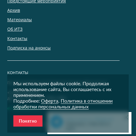
Предстоящие мероприятия
Архив
Материалы
Об ИТЗ
Контакты
Подписка на анонсы
КОНТАКТЫ
По дополнительным вопросам просим обращаться:
Мы используем файлы cookie. Продолжая
использование сайта, Вы соглашаетесь с их
+7 (495) 500-00-36
применением.
доб. 9400, 9401, 9402, 9403, 9404
Подробнее:
Оферта
,
Политика в отношении
обработки персональных данных
events@itzconf.ru
Наш канал в Telegram
Понятно
Все права защищены © 1995 — 2026 CNews
Подпишись, чтобы быть в
курсе