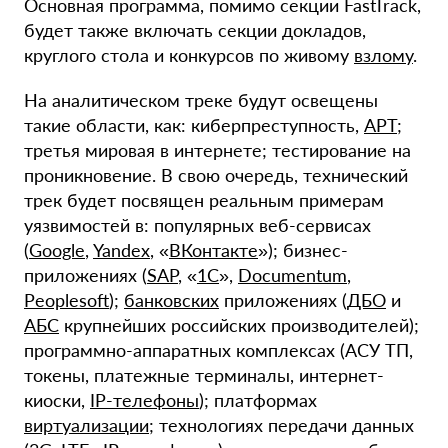
Основная программа, помимо секции FastTrack,
будет также включать секции докладов,
круглого стола и конкурсов по живому
взлому
.
На аналитическом треке будут освещены
такие области, как: киберпреступность,
APT
;
третья мировая в интернете; тестирование на
проникновение. В свою очередь, технический
трек будет посвящен реальным примерам
уязвимостей в: популярных веб-сервисах
(
Google
,
Yandex
, «
ВКонтакте
»); бизнес-
приложениях (
SAP
, «
1C
»,
Documentum
,
Peoplesoft
);
банковских
приложениях (
ДБО
и
АБС
крупнейших российских производителей);
программно-аппаратных комплексах (АСУ ТП,
токены, платежные терминалы, интернет-
киоски,
IP-телефоны
); платформах
виртуализации
; технологиях передачи данных