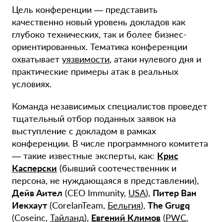
Цель конференции — представить
качественно новый уровень докладов как
глубоко технических, так и более бизнес-
ориентированных. Тематика конференции
охватывает
уязвимости
, атаки нулевого дня и
практические примеры атак в реальных
условиях.
Команда независимых специалистов проведет
тщательный отбор поданных заявок на
выступление с докладом в рамках
конференции. В числе программного комитета
— такие известные эксперты, как:
Крис
Касперски
(бывший соотечественник и
персона, не нуждающаяся в представлении),
Дейв Аител
(CEO Immunity,
USA
),
Питер Ван
Иекхаут
(CorelanTeam,
Бельгия
),
The Grugq
(Coseinc,
Тайланд
),
Евгений Климов
(
PWC
,