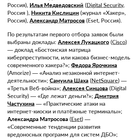
Россия),
Илья Медведовский
(
Digital Security
,
Россия ),
Никита Кислицин
(журнал «Хакер»,
Россия),
Александр Матросов
(Eset, Россия).
По результатам первого отбора заявок были
выбраны доклады:
Алексея Лукацкого
(
Cisco
)
— доклад «Бостонская матрица
киберпреступности, или какова бизнес-модель
современного хакера?»;
Федора Ярочкина
(Amorize) — «Анализ незаконной интернет-
деятельности»;
Самуила Шаха
(
NetSquare
) —
«Третья Веб-война»;
Алексея Синцова
(Digital
Security) — «Где лежат деньги?»;
Дмитрия
Частухина
— «Практические атаки на
интернет-киоски и платёжные терминалы»;
Александра Матросова
(
Eset
) —
«Современные тенденции развития
вредоносных программ для систем ДБО»;