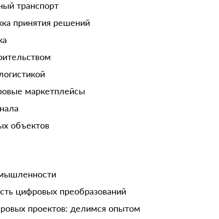
ный транспорт
ка принятия решений
ка
роительством
логистикой
фровые маркетплейсы
онала
ых объектов
омышленности
сть цифровых преобразований
ровых проектов: делимся опытом