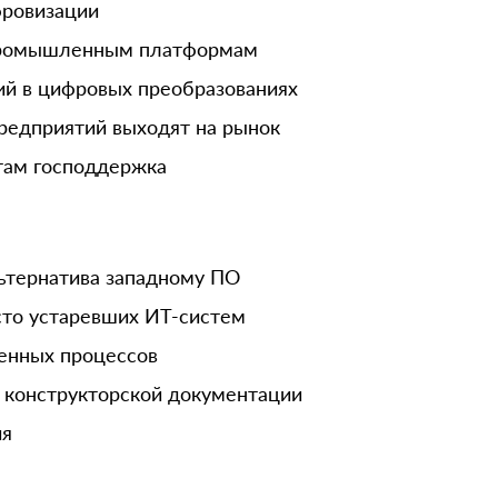
фровизации
промышленным платформам
ий в цифровых преобразованиях
едприятий выходят на рынок
там господдержка
ьтернатива западному ПО
то устаревших ИТ-систем
енных процессов
 конструкторской документации
ия