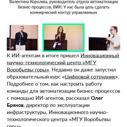
Тат
Валентина Королева, руководитель отдела автоматизации
ко
бизнес-процессов, ВИК: У нас была цель сделать
»
коммерческий контур управляемым
ра
К ИИ-агентам в итоге пришел
Инновационный
научно-технологический центр «МГУ
Воробьевы горы»
. Недавно он даже запустил
образовательный курс «
Цифровой сотрудник
».
Подробнее о том, как настроить работу
команды для автоматизации бизнес-процессов
с помощью ИИ-агентов, рассказал
Олег
Брянов
, директор по эксплуатации
инфраструктуры, Инновационного научно-
технологического центра «МГУ Воробьевы
горы».