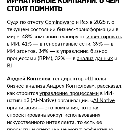
ИИ-НАТИВНЫЕ КОМПАНИИ: О ЧЕМ
СТОИТ ПОМНИТЬ
Судя по отчету
Comindware
и Rex в 2025 г. о
текущем состоянии бизнес-трансформации в
мире, 48% компаний планируют
инвестировать
в ИИ, 41% — в генеративные сети, 39% — в
ИИ-агентов, 34% — в управление бизнес-
процессами (BPM), 32% — в
анализ данных
и
BI
.
Андрей Коптелов
, гендиректор «Школы
бизнес-анализа Андрея Коптелова», рассказал,
как строится
управление процессами
в ИИ-
нативной (AI-Native) организации. «
AI Native
организация — это компания, которая
спроектирована вокруг использования
искусственного интеллекта, то есть ее
продукты и операции не могут эффективно