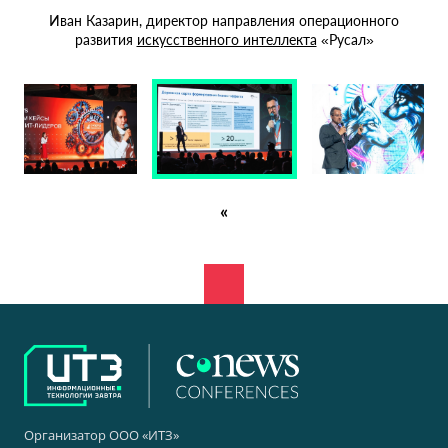
Иван Казарин, директор направления операционного
Дм
развития
искусственного интеллекта
«Русал»
«
Организатор ООО «ИТЗ»