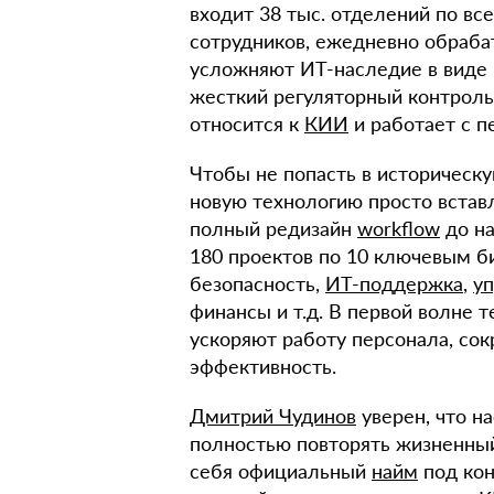
входит 38 тыс. отделений по все
сотрудников, ежедневно обраба
усложняют ИТ-наследие в виде
жесткий регуляторный контроль,
относится к
КИИ
и работает с 
Чтобы не попасть в историческу
новую технологию просто встав
полный редизайн
workflow
до н
180 проектов по 10 ключевым б
безопасность,
ИТ-поддержка
,
у
финансы и т.д. В первой волне
ускоряют работу персонала, с
эффективность.
Дмитрий Чудинов
уверен, что н
полностью повторять жизненный
себя официальный
найм
под кон