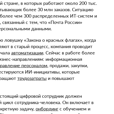
й стране, в которых работают около 200 тыс.
тывающих более 30 млн заказов. Ситуацию
 более чем 300 распределенных ИТ-систем и
 связанный с тем, что «Почта России»
персональными данными.
ю ловушку «Закона о красных флагах», когда
ляют в старый процесс, компания проводит
ачала
автоматизации
. Сейчас в работе более
изнес-направлениям: информационная
правление персоналом
, продажи, закупки,
 тестируются ИИ-инициативы, которые
окращают
трудозатраты
и повышают
астоящий цифровой сотрудник должен
 цикл сотрудника-человека. Он включает в
кретную задачу,
онбординг
с обучением и