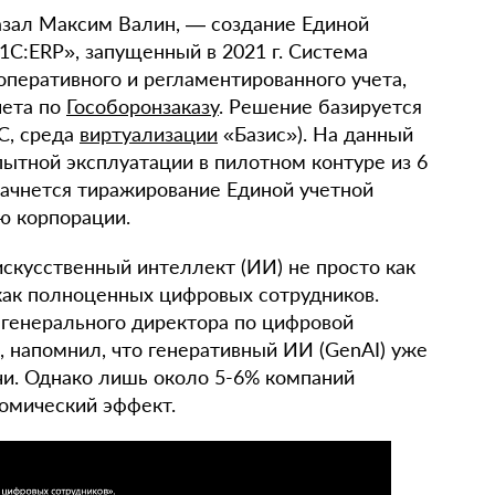
казал Максим Валин, — создание Единой
«1С:ERP», запущенный в 2021 г. Система
перативного и регламентированного учета,
чета по
Гособоронзаказу
. Решение базируется
1С, среда
виртуализации
«Базис»). На данный
ытной эксплуатации в пилотном контуре из 6
 начнется тиражирование Единой учетной
ю корпорации.
скусственный интеллект (ИИ) не просто как
 как полноценных цифровых сотрудников.
 генерального директора по цифровой
 напомнил, что генеративный ИИ (GenAI) уже
и. Однако лишь около 5-6% компаний
номический эффект.