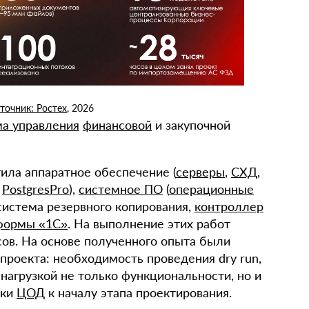
точник: Ростех
, 2026
ма управления
финансовой
и закупочной
ила аппаратное обеспечение (
серверы
,
СХД
,
а
PostgresPro
),
системное ПО
(
операционные
 система резервного копирования,
контроллер
формы «1С»
. На выполнение этих работ
сов. На основе полученного опыта были
проекта: необходимость проведения dry run,
нагрузкой не только функциональности, но и
вки
ЦОД
к началу этапа проектирования.