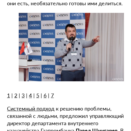
они есть, необязательно готовы ими делиться.
1
|
2
|
3
|
4
|
5
|
6
|
7
Системный подход
к решению проблемы,
связанной с людьми, предложил управляющий
директор департамента внутреннего
казначейства Газпромбанка
Павел Шингарев
. В