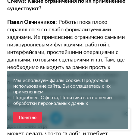
CNews: Какие ограничения по их применению
существуют?
Павел Овчинников:
Роботы пока плохо
справляются со слабо формализуемыми
задачами. Их применение ограничено самыми
низкоуровневыми функциями: работой с
интерфейсами, простейшими операциями с
данными, готовыми сценариями и т.п. Там, где
необходимо выходить за рамки простых
алогоритмов, к управлению роботом может
Мы используем файлы cookie. Продолжая
подключиться AI, эффективность которого
использование сайта, Вы соглашаетесь с их
пока ограничивается вычислительными
применением.
мощностями и временем, потраченным на его
Подробнее:
Оферта
,
Политика в отношении
обработки персональных данных
обучение.
Наш канал в Telegram
Понятно
Иными словами, робот сам по себе
Подпишись, чтобы быть в
курсе
достаточно ограничен в возможностях — он
может делать что-то “в лоб”, и требует