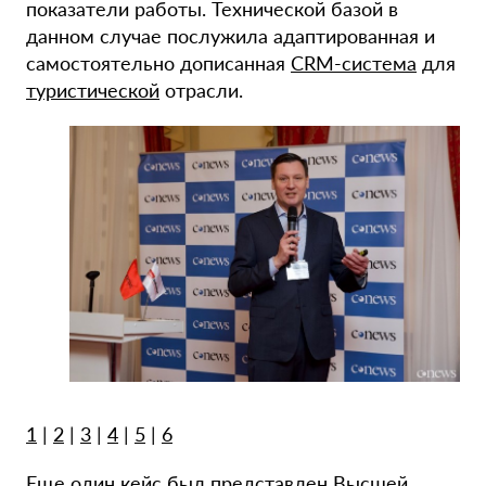
показатели работы. Технической базой в
данном случае послужила адаптированная и
самостоятельно дописанная
CRM-система
для
туристической
отрасли.
1
|
2
|
3
|
4
|
5
|
6
Еще один кейс был представлен Высшей